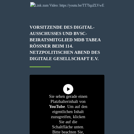
VORSITZENDE DES DIGITAL-
AUSSCHUSSES UND BVSC-
BEIRATSMITGLIED MDB TABEA
RÖSSNER BEIM 114. N
ETZPOLITISCHEN ABEND DES D
IGITALE GESELLSCHAFT E.V.
Sie sehen gerade einen
Platzhalterinhalt von
YouTube
. Um auf den
eigentlichen Inhalt
zuzugreifen, klicken
Sie auf die
Schaltfläche unten.
Bitte beachten Sie,