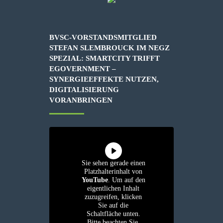
BVSC-VORSTANDSMITGLIED
STEFAN SLEMBROUCK IM NEGZ
SPEZIAL: SMARTCITY TRIFFT
EGOVERNMENT –
SYNERGIEEFFEKTE NUTZEN,
DIGITALISIERUNG
VORANBRINGEN
Sie sehen gerade einen
Platzhalterinhalt von
YouTube
. Um auf den
eigentlichen Inhalt
zuzugreifen, klicken
Sie auf die
Schaltfläche unten.
Bitte beachten Sie,