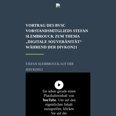
VORTRAG DES BVSC
VORSTANDSMITGLIEDS STEFAN
SLEMBROUCK ZUM THEMA
„DIGITALE SOUVERÄNITÄT“
WÄHREND DER DIVKON21
STEFAN SLEMBROUCK AUF DER
#DIVKON21
Sie sehen gerade einen
Platzhalterinhalt von
YouTube
. Um auf den
eigentlichen Inhalt
zuzugreifen, klicken
Sie auf die