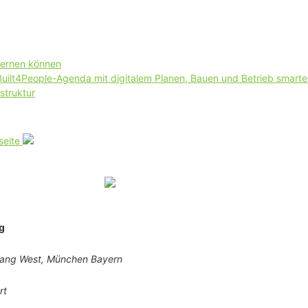
lernen können
 Built4People-Agenda mit digitalem Planen, Bauen und Betrieb smart
struktur
seite
g
gang West, München Bayern
rt