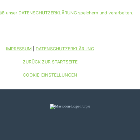
 gemäß unser DATENSCHUTZERKLÄRUNG speichern und verarbeiten.
IMPRESSUM
|
DATENSCHUTZERKLÄRUNG
ZURÜCK ZUR STARTSEITE
COOKIE-EINSTELLUNGEN