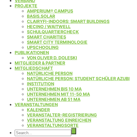
VERBAND
PROJEKTE
AMPERIUM® CAMPUS
BASIS.SOLAR
CLAIRYFI-INDOORS: SMART BUILDINGS
HECINO / WAITWELL
SCHULQUARTIERCHECK
SMART CHARITIES
SMART CITY TERMINOLOGIE
UPSCHOOLING
PUBLIKATIONEN
VON OLIVER D. DOLESKI
MITGLIEDER & PARTNER
MITGLIEDSCHAFT
NATÜRLICHE PERSON
NATÜRLICHE PERSON: STUDENT SCHÜLER AZUBI
INSTITUTION
UNTERNEHMEN BIS 10 MA
UNTERNEHMEN MIT 11-50 MA
UNTERNEHMEN AB 51 MA
VERANSTALTUNGEN
KALENDER
VERANSTALTER-REGISTRIERUNG
VERANSTALTUNG EINREICHEN
VERANSTALTUNGSORTE