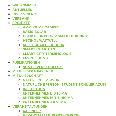
WILLKOMMEN
AKTUELLES
CIVIC SCIENCE
VERBAND
PROJEKTE
AMPERIUM® CAMPUS
BASIS.SOLAR
CLAIRYFI-INDOORS: SMART BUILDINGS
HECINO / WAITWELL
SCHULQUARTIERCHECK
SMART CHARITIES
SMART CITY TERMINOLOGIE
UPSCHOOLING
PUBLIKATIONEN
VON OLIVER D. DOLESKI
MITGLIEDER & PARTNER
MITGLIEDSCHAFT
NATÜRLICHE PERSON
NATÜRLICHE PERSON: STUDENT SCHÜLER AZUBI
INSTITUTION
UNTERNEHMEN BIS 10 MA
UNTERNEHMEN MIT 11-50 MA
UNTERNEHMEN AB 51 MA
VERANSTALTUNGEN
KALENDER
VERANSTALTER-REGISTRIERUNG