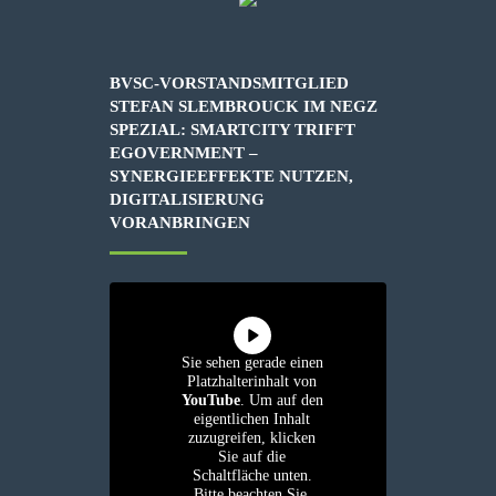
BVSC-VORSTANDSMITGLIED
STEFAN SLEMBROUCK IM NEGZ
SPEZIAL: SMARTCITY TRIFFT
EGOVERNMENT –
SYNERGIEEFFEKTE NUTZEN,
DIGITALISIERUNG
VORANBRINGEN
Sie sehen gerade einen
Platzhalterinhalt von
YouTube
. Um auf den
eigentlichen Inhalt
zuzugreifen, klicken
Sie auf die
Schaltfläche unten.
Bitte beachten Sie,