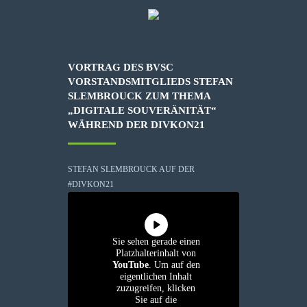
VORTRAG DES BVSC
VORSTANDSMITGLIEDS STEFAN
SLEMBROUCK ZUM THEMA
„DIGITALE SOUVERÄNITÄT“
WÄHREND DER DIVKON21
STEFAN SLEMBROUCK AUF DER
#DIVKON21
Sie sehen gerade einen
Platzhalterinhalt von
YouTube
. Um auf den
eigentlichen Inhalt
zuzugreifen, klicken
Sie auf die