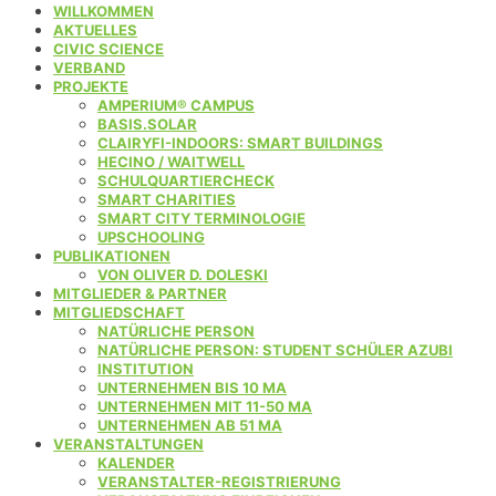
WILLKOMMEN
AKTUELLES
CIVIC SCIENCE
VERBAND
PROJEKTE
AMPERIUM® CAMPUS
BASIS.SOLAR
CLAIRYFI-INDOORS: SMART BUILDINGS
HECINO / WAITWELL
SCHULQUARTIERCHECK
SMART CHARITIES
SMART CITY TERMINOLOGIE
UPSCHOOLING
PUBLIKATIONEN
VON OLIVER D. DOLESKI
MITGLIEDER & PARTNER
MITGLIEDSCHAFT
NATÜRLICHE PERSON
NATÜRLICHE PERSON: STUDENT SCHÜLER AZUBI
INSTITUTION
UNTERNEHMEN BIS 10 MA
UNTERNEHMEN MIT 11-50 MA
UNTERNEHMEN AB 51 MA
VERANSTALTUNGEN
KALENDER
VERANSTALTER-REGISTRIERUNG