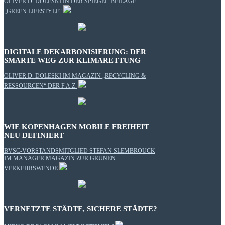
OLIVER D. DOLESKI IN DER SPIEGEL-BEILAGE
„GREEN LIFESTYLE“
DIGITALE DEKARBONISIERUNG: DER
SMARTE WEG ZUR KLIMARETTUNG
OLIVER D. DOLESKI IM MAGAZIN „RECYCLING &
RESSOURCEN“ DER F.A.Z.
WIE KOPENHAGEN MOBILE FREIHEIT
NEU DEFINIERT
BVSC-VORSTANDSMITGLIED STEFAN SLEMBROUCK
IM MANAGER MAGAZIN ZUR GRÜNEN
VERKEHRSWENDE
VERNETZTE STÄDTE, SICHERE STÄDTE?