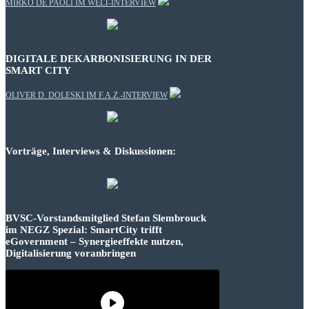
MIRKO DE PAOLI IM WELT-INTERVIEW
DIGITALE DEKARBONISIERUNG IN DER
SMART CITY
OLIVER D. DOLESKI IM F.A.Z.-INTERVIEW
Vorträge, Interviews & Diskussionen:
BVSC-Vorstandsmitglied Stefan Slembrouck
im NEGZ Spezial: SmartCity trifft
eGovernment – Synergieeffekte nutzen,
Digitalisierung voranbringen