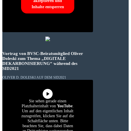
akzeptieren und
Inhalte entsperren
Vortrag von BVSC-Beiratsmitglied Oliver
Doleski zum Thema „DIGITALE
DEKARBONISIERUNG“ während des
SID2021
OLIVER D. DOLESKI AUF DEM SID2021
Sie sehen gerade einen
Platzhalterinhalt von
YouTube
.
Um auf den eigentlichen Inhalt
zuzugreifen, klicken Sie auf die
Schaltfläche unten. Bitte
beachten Sie, dass dabei Daten
an Drittanbieter weitergegeben