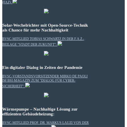
(FAZ):
Solar-Wechelrichter mit Open-Source-Technik
als Chance für mehr Nachhaltigkeit
BVSC-MITGLIED TOBIAS SCHWARTZ IN DER F.A.Z.-
BEILAGE "STADT DER ZUKUNFT":
Ein digitaler Dialog in Zeiten der Pandemie
BVSC-VORSTANDSVORSITZENDER MIRKO DE PAOLI
IM BSI-MAGAZIN ZUM "DIALOG FÜR CYBER-
SICHERHEIT":
Wärmepumpe – Nachhaltige Lösung zur
effizienten Gebäudeheizung:
BVSC-MITGLIED PROF. DR. MARKUS LAUZI VON DER