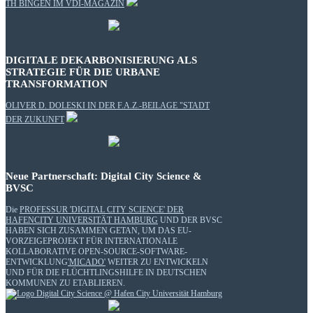
TH BINGEN IM VDI-MAGAZIN
DIGITALE DEKARBONISIERUNG ALS
STRATEGIE FÜR DIE URBANE
TRANSFORMATION
OLIVER D. DOLESKI IN DER F.A.Z.-BEILAGE "STADT
DER ZUKUNFT
Neue Partnerschaft: Digital City Science &
BVSC
Die
PROFESSUR 'DIGITAL CITY SCIENCE' DER
HAFENCITY UNIVERSITÄT HAMBURG
UND DER BVSC
HABEN SICH ZUSAMMEN GETAN, UM DAS EU-
VORZEIGEPROJEKT FÜR INTERNATIONALE
KOLLABORATIVE OPEN-SOURCE-SOFTWARE-
ENTWICKLUNG
'MICADO'
WEITER ZU ENTWICKELN
UND FÜR DIE FLÜCHTLINGSHILFE IN DEUTSCHEN
KOMMUNEN ZU ETABLIEREN.