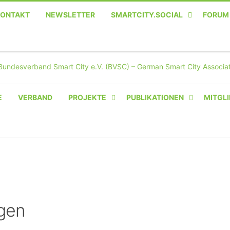
KONTAKT
NEWSLETTER
SMARTCITY.SOCIAL
FORUM
MASTODON – DIE SOZIALE
TWITTER-ALTERNATIVE
E
VERBAND
PROJEKTE
PUBLIKATIONEN
MITGLI
AMPERIUM® CAMPUS
VON OLIVER D. DOLESKI
BASIS.SOLAR
CLAIRYFI-INDOORS: SMART
BUILDINGS
gen
HECINO / WAITWELL