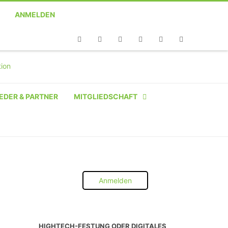
ANMELDEN
Telefon
Facebook
Twitter
Youtube
Instagram
Linkedin
RSS
EDER & PARTNER
MITGLIEDSCHAFT
NATÜRLICHE PERSON
NATÜRLICHE PERSON:
STUDENT SCHÜLER AZUBI
Anmelden
INSTITUTION
UNTERNEHMEN BIS 10 MA
HIGHTECH-FESTUNG ODER DIGITALES