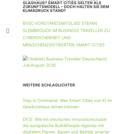
UNTERNEHMEN MIT 11-50 MA
GLASHAUS? SMART CITIES GELTEN ALS
ZUKUNFTSMODELL – DOCH HALTEN SIE DEM
KLIMADRUCK STAND?
UNTERNEHMEN AB 51 MA
BVSC-VORSTANDSMITGLIED STEFAN
SLEMBROUCK IM BUSINESS TRAVELLER ZU
CYBERSICHERHEIT UND
MENSCHENZENTRIERTEN SMART CITIES
WEITERE SCHLAGLICHTER
Stay in Command: Was Smart Cities von KI im
Gewächshaus lernen können
DICE: Wie ein deutsches Innovationscluster
die europäische Built4People-Agenda mit
digitalem Planen, Bauen und Betrieb smarter