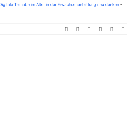
SCHULQUARTIERCHECK
! Digitale Teilhabe im Alter in der Erwachsenenbildung neu denken
-
SMART CHARITIES
SMART CITY TERMINOLOGIE
UPSCHOOLING