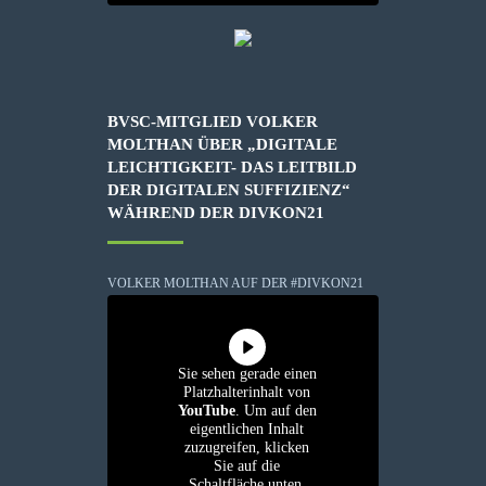
BVSC-MITGLIED VOLKER
MOLTHAN ÜBER „DIGITALE
LEICHTIGKEIT- DAS LEITBILD
DER DIGITALEN SUFFIZIENZ“
WÄHREND DER DIVKON21
VOLKER MOLTHAN AUF DER #DIVKON21
Sie sehen gerade einen
Platzhalterinhalt von
YouTube
. Um auf den
eigentlichen Inhalt
zuzugreifen, klicken
Sie auf die
Schaltfläche unten.