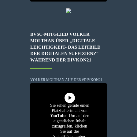
BVSC-MITGLIED VOLKER
MOLTHAN ÜBER „DIGITALE
LEICHTIGKEIT- DAS LEITBILD
DER DIGITALEN SUFFIZIENZ“
WÄHREND DER DIVKON21
VOLKER MOLTHAN AUF DER #DIVKON21
Sie sehen gerade einen
Platzhalterinhalt von
YouTube
. Um auf den
eigentlichen Inhalt
zuzugreifen, klicken
Sie auf die
Schaltfläche unten.