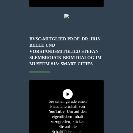
BVSC-MITGLIED PROF. DR. IRIS
BELLE UND
VORSTANDSMITGLIED STEFAN
SLEMBROUCK BEIM DIALOG IM
MUSEUM #13: SMART CITIES
Sie sehen gerade einen
Platzhalterinhalt von
YouTube
. Um auf den
eigentlichen Inhalt
zuzugreifen, klicken
Sie auf die
Schaltfläche unten.