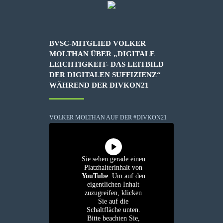
BVSC-MITGLIED VOLKER
MOLTHAN ÜBER „DIGITALE
LEICHTIGKEIT- DAS LEITBILD
DER DIGITALEN SUFFIZIENZ“
WÄHREND DER DIVKON21
VOLKER MOLTHAN AUF DER #DIVKON21
Sie sehen gerade einen
Platzhalterinhalt von
YouTube
. Um auf den
eigentlichen Inhalt
zuzugreifen, klicken
Sie auf die
Schaltfläche unten.
Bitte beachten Sie,