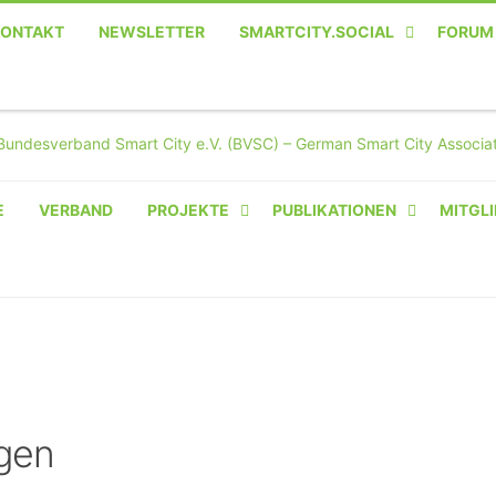
KONTAKT
NEWSLETTER
SMARTCITY.SOCIAL
FORUM
MASTODON – DIE SOZIALE
TWITTER-ALTERNATIVE
E
VERBAND
PROJEKTE
PUBLIKATIONEN
MITGLI
AMPERIUM® CAMPUS
VON OLIVER D. DOLESKI
BASIS.SOLAR
CLAIRYFI-INDOORS: SMART
BUILDINGS
gen
HECINO / WAITWELL