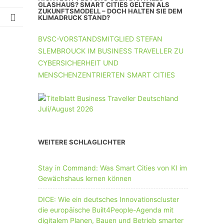
UNTERNEHMEN MIT 11-50 MA
GLASHAUS? SMART CITIES GELTEN ALS
ZUKUNFTSMODELL – DOCH HALTEN SIE DEM
KLIMADRUCK STAND?
UNTERNEHMEN AB 51 MA
BVSC-VORSTANDSMITGLIED STEFAN
SLEMBROUCK IM BUSINESS TRAVELLER ZU
CYBERSICHERHEIT UND
MENSCHENZENTRIERTEN SMART CITIES
WEITERE SCHLAGLICHTER
Stay in Command: Was Smart Cities von KI im
Gewächshaus lernen können
DICE: Wie ein deutsches Innovationscluster
die europäische Built4People-Agenda mit
digitalem Planen, Bauen und Betrieb smarter