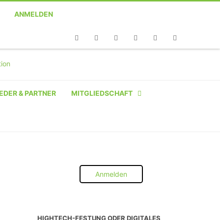
ANMELDEN
Telefon
Facebook
Twitter
Youtube
Instagram
Linkedin
RSS
EDER & PARTNER
MITGLIEDSCHAFT
NATÜRLICHE PERSON
NATÜRLICHE PERSON:
STUDENT SCHÜLER AZUBI
Anmelden
INSTITUTION
UNTERNEHMEN BIS 10 MA
HIGHTECH-FESTUNG ODER DIGITALES