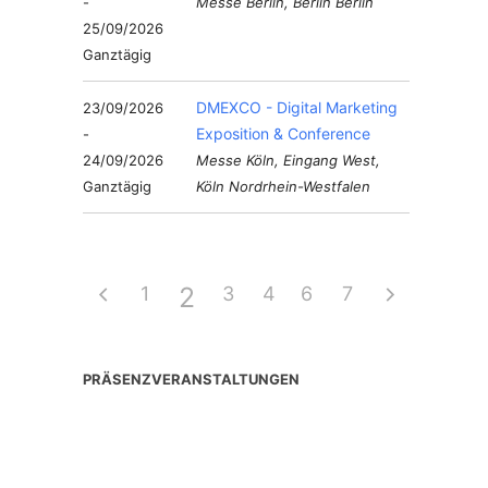
-
Messe Berlin, Berlin Berlin
25/09/2026
Ganztägig
DMEXCO - Digital Marketing
23/09/2026
Exposition & Conference
-
24/09/2026
Messe Köln, Eingang West,
Ganztägig
Köln Nordrhein-Westfalen
2
1
3
4
6
5
7
PRÄSENZVERANSTALTUNGEN