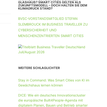
UNTERNEHMEN MIT 11-50 MA
GLASHAUS? SMART CITIES GELTEN ALS
ZUKUNFTSMODELL – DOCH HALTEN SIE DEM
KLIMADRUCK STAND?
UNTERNEHMEN AB 51 MA
BVSC-VORSTANDSMITGLIED STEFAN
SLEMBROUCK IM BUSINESS TRAVELLER ZU
CYBERSICHERHEIT UND
MENSCHENZENTRIERTEN SMART CITIES
WEITERE SCHLAGLICHTER
Stay in Command: Was Smart Cities von KI im
Gewächshaus lernen können
DICE: Wie ein deutsches Innovationscluster
die europäische Built4People-Agenda mit
digitalem Planen, Bauen und Betrieb smarter