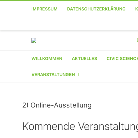
IMPRESSUM
DATENSCHUTZERKLÄRUNG
Telefon
Facebook
Twitter
Youtube
Instagram
Linkedin
RSS
WILLKOMMEN
AKTUELLES
CIVIC SCIENC
VERANSTALTUNGEN
KALENDER
2) Online-Ausstellung
VERANSTALTER-
REGISTRIERUNG
Kommende Veranstaltun
VERANSTALTUNG
EINREICHEN