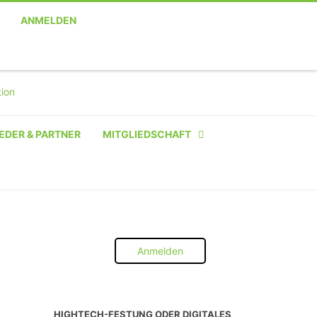
ANMELDEN
EDER & PARTNER
MITGLIEDSCHAFT
NATÜRLICHE PERSON
NATÜRLICHE PERSON:
STUDENT SCHÜLER AZUBI
Anmelden
INSTITUTION
UNTERNEHMEN BIS 10 MA
HIGHTECH-FESTUNG ODER DIGITALES