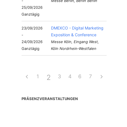
-
Messe Berlin, Berlin Berlin
25/09/2026
Ganztägig
DMEXCO - Digital Marketing
23/09/2026
Exposition & Conference
-
24/09/2026
Messe Köln, Eingang West,
Ganztägig
Köln Nordrhein-Westfalen
2
1
3
4
6
5
7
PRÄSENZVERANSTALTUNGEN