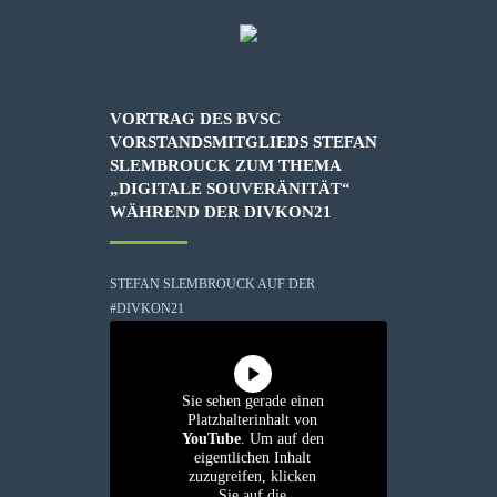
VORTRAG DES BVSC
VORSTANDSMITGLIEDS STEFAN
SLEMBROUCK ZUM THEMA
„DIGITALE SOUVERÄNITÄT“
WÄHREND DER DIVKON21
STEFAN SLEMBROUCK AUF DER
#DIVKON21
Sie sehen gerade einen
Platzhalterinhalt von
YouTube
. Um auf den
eigentlichen Inhalt
zuzugreifen, klicken
Sie auf die