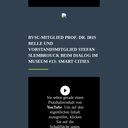
BVSC-MITGLIED PROF. DR. IRIS
BELLE UND
VORSTANDSMITGLIED STEFAN
SLEMBROUCK BEIM DIALOG IM
MUSEUM #13: SMART CITIES
Sie sehen gerade einen
Platzhalterinhalt von
YouTube
. Um auf den
eigentlichen Inhalt
zuzugreifen, klicken
Sie auf die
Schaltfläche unten.