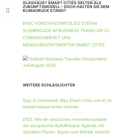
UNTERNEHMEN MIT 11-50 MA
GLASHAUS? SMART CITIES GELTEN ALS
ZUKUNFTSMODELL – DOCH HALTEN SIE DEM
KLIMADRUCK STAND?
UNTERNEHMEN AB 51 MA
BVSC-VORSTANDSMITGLIED STEFAN
SLEMBROUCK IM BUSINESS TRAVELLER ZU
CYBERSICHERHEIT UND
MENSCHENZENTRIERTEN SMART CITIES
WEITERE SCHLAGLICHTER
Stay in Command: Was Smart Cities von KI im
Gewächshaus lernen können
DICE: Wie ein deutsches Innovationscluster
die europäische Built4People-Agenda mit
digitalem Planen, Bauen und Betrieb smarter