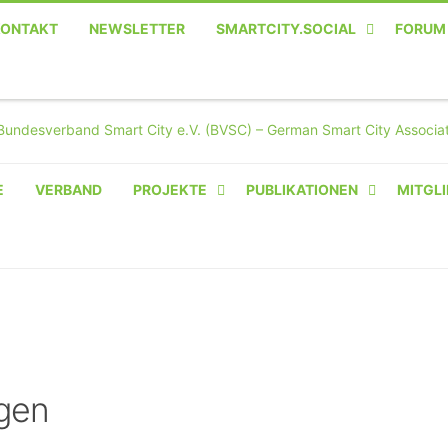
KONTAKT
NEWSLETTER
SMARTCITY.SOCIAL
FORUM
MASTODON – DIE SOZIALE
TWITTER-ALTERNATIVE
E
VERBAND
PROJEKTE
PUBLIKATIONEN
MITGLI
AMPERIUM® CAMPUS
VON OLIVER D. DOLESKI
BASIS.SOLAR
CLAIRYFI-INDOORS: SMART
BUILDINGS
gen
HECINO / WAITWELL