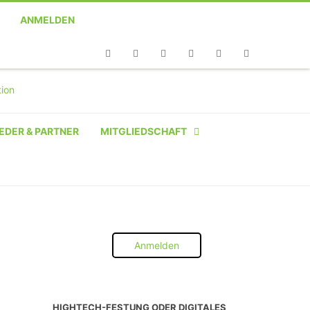
ANMELDEN
Telefon
Facebook
Twitter
Youtube
Instagram
Linkedin
RSS
EDER & PARTNER
MITGLIEDSCHAFT
NATÜRLICHE PERSON
NATÜRLICHE PERSON:
STUDENT SCHÜLER AZUBI
Anmelden
INSTITUTION
UNTERNEHMEN BIS 10 MA
HIGHTECH-FESTUNG ODER DIGITALES