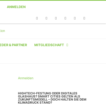
ANMELDEN
Telefon
Facebook
Twitter
Youtube
Instagram
Linkedin
RSS
EDER & PARTNER
MITGLIEDSCHAFT
NATÜRLICHE PERSON
NATÜRLICHE PERSON:
STUDENT SCHÜLER AZUBI
Anmelden
INSTITUTION
HIGHTECH-FESTUNG ODER DIGITALES
GLASHAUS? SMART CITIES GELTEN ALS
UNTERNEHMEN BIS 10 MA
ZUKUNFTSMODELL – DOCH HALTEN SIE DEM
KLIMADRUCK STAND?