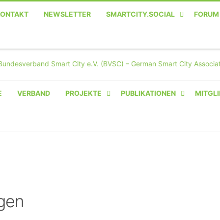
KONTAKT
NEWSLETTER
SMARTCITY.SOCIAL
FORUM
MASTODON – DIE SOZIALE
TWITTER-ALTERNATIVE
E
VERBAND
PROJEKTE
PUBLIKATIONEN
MITGLI
AMPERIUM® CAMPUS
VON OLIVER D. DOLESKI
BASIS.SOLAR
CLAIRYFI-INDOORS: SMART
BUILDINGS
gen
HECINO / WAITWELL