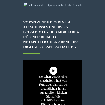
VORSITZENDE DES DIGITAL-
AUSSCHUSSES UND BVSC-
BEIRATSMITGLIED MDB TABEA
RÖSSNER BEIM 114. N
ETZPOLITISCHEN ABEND DES D
IGITALE GESELLSCHAFT E.V.
Sie sehen gerade einen
Platzhalterinhalt von
YouTube
. Um auf den
eigentlichen Inhalt
zuzugreifen, klicken
Sie auf die
Schaltfläche unten.
Bitte beachten Sie,