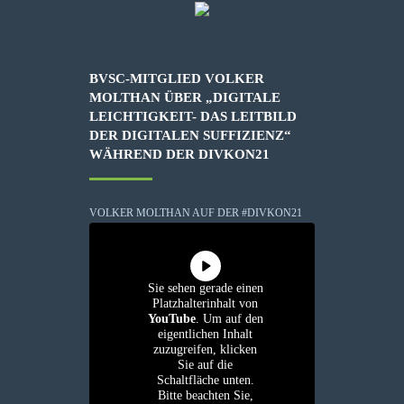
BVSC-MITGLIED VOLKER
MOLTHAN ÜBER „DIGITALE
LEICHTIGKEIT- DAS LEITBILD
DER DIGITALEN SUFFIZIENZ“
WÄHREND DER DIVKON21
VOLKER MOLTHAN AUF DER #DIVKON21
Sie sehen gerade einen
Platzhalterinhalt von
YouTube
. Um auf den
eigentlichen Inhalt
zuzugreifen, klicken
Sie auf die
Schaltfläche unten.
Bitte beachten Sie,