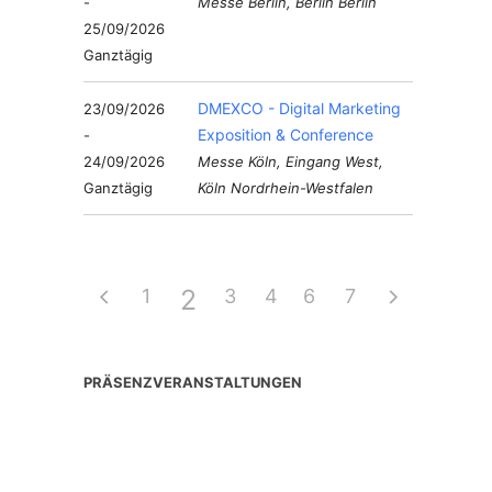
-
Messe Berlin, Berlin Berlin
25/09/2026
Ganztägig
DMEXCO - Digital Marketing
23/09/2026
Exposition & Conference
-
24/09/2026
Messe Köln, Eingang West,
Ganztägig
Köln Nordrhein-Westfalen
2
1
3
4
6
5
7
PRÄSENZVERANSTALTUNGEN