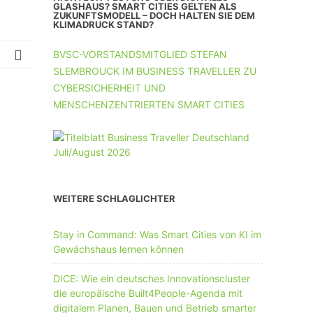
UNTERNEHMEN MIT 11-50 MA
GLASHAUS? SMART CITIES GELTEN ALS
ZUKUNFTSMODELL – DOCH HALTEN SIE DEM
KLIMADRUCK STAND?
UNTERNEHMEN AB 51 MA
BVSC-VORSTANDSMITGLIED STEFAN
SLEMBROUCK IM BUSINESS TRAVELLER ZU
CYBERSICHERHEIT UND
MENSCHENZENTRIERTEN SMART CITIES
WEITERE SCHLAGLICHTER
Stay in Command: Was Smart Cities von KI im
Gewächshaus lernen können
DICE: Wie ein deutsches Innovationscluster
die europäische Built4People-Agenda mit
digitalem Planen, Bauen und Betrieb smarter