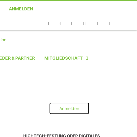
ANMELDEN
Telefon
Facebook
Twitter
Youtube
Instagram
Linkedin
RSS
EDER & PARTNER
MITGLIEDSCHAFT
NATÜRLICHE PERSON
NATÜRLICHE PERSON:
STUDENT SCHÜLER AZUBI
Anmelden
INSTITUTION
UNTERNEHMEN BIS 10 MA
HIGHTECH-FESTUNG ODER DIGITALES