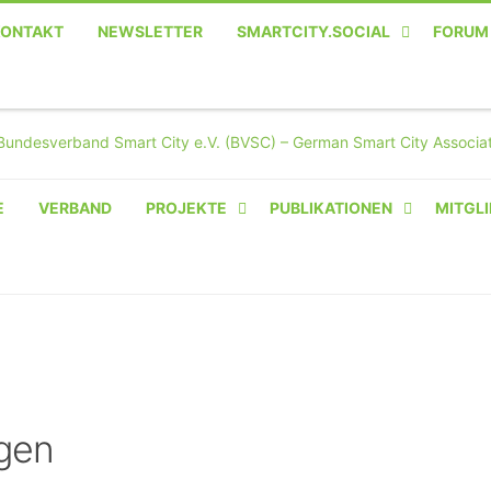
KONTAKT
NEWSLETTER
SMARTCITY.SOCIAL
FORUM
MASTODON – DIE SOZIALE
TWITTER-ALTERNATIVE
E
VERBAND
PROJEKTE
PUBLIKATIONEN
MITGLI
AMPERIUM® CAMPUS
VON OLIVER D. DOLESKI
BASIS.SOLAR
CLAIRYFI-INDOORS: SMART
BUILDINGS
gen
HECINO / WAITWELL