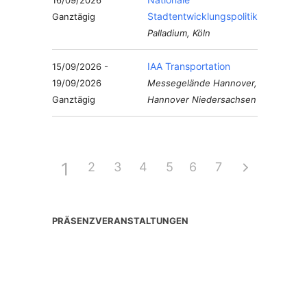
16/09/2026
Stadtentwicklungspolitik
Ganztägig
Palladium, Köln
IAA Transportation
15/09/2026 -
19/09/2026
Messegelände Hannover,
Ganztägig
Hannover Niedersachsen
1
2
3
4
5
6
7
PRÄSENZVERANSTALTUNGEN