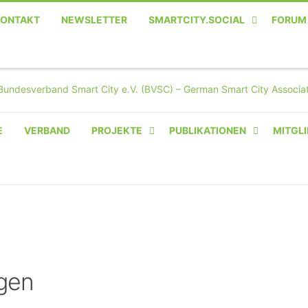
KONTAKT
NEWSLETTER
SMARTCITY.SOCIAL
FORUM
MASTODON – DIE SOZIALE
TWITTER-ALTERNATIVE
E
VERBAND
PROJEKTE
PUBLIKATIONEN
MITGLI
AMPERIUM® CAMPUS
VON OLIVER D. DOLESKI
BASIS.SOLAR
CLAIRYFI-INDOORS: SMART
BUILDINGS
gen
HECINO / WAITWELL