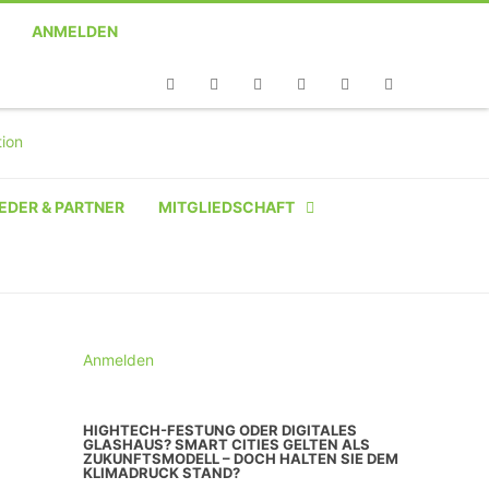
ANMELDEN
Telefon
Facebook
Twitter
Youtube
Instagram
Linkedin
RSS
EDER & PARTNER
MITGLIEDSCHAFT
NATÜRLICHE PERSON
NATÜRLICHE PERSON:
STUDENT SCHÜLER AZUBI
Anmelden
INSTITUTION
HIGHTECH-FESTUNG ODER DIGITALES
GLASHAUS? SMART CITIES GELTEN ALS
UNTERNEHMEN BIS 10 MA
ZUKUNFTSMODELL – DOCH HALTEN SIE DEM
KLIMADRUCK STAND?