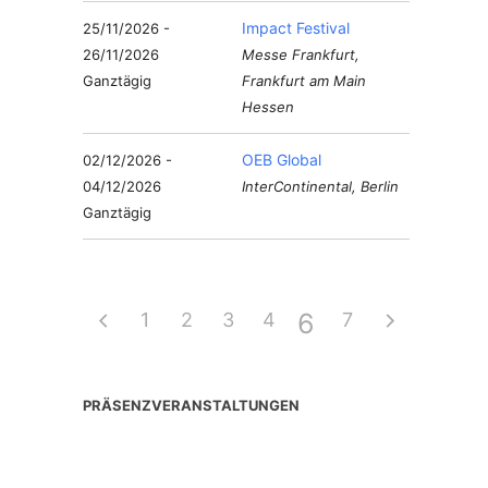
Impact Festival
25/11/2026 -
26/11/2026
Messe Frankfurt,
Ganztägig
Frankfurt am Main
Hessen
OEB Global
02/12/2026 -
04/12/2026
InterContinental, Berlin
Ganztägig
6
1
2
3
4
5
7
PRÄSENZVERANSTALTUNGEN