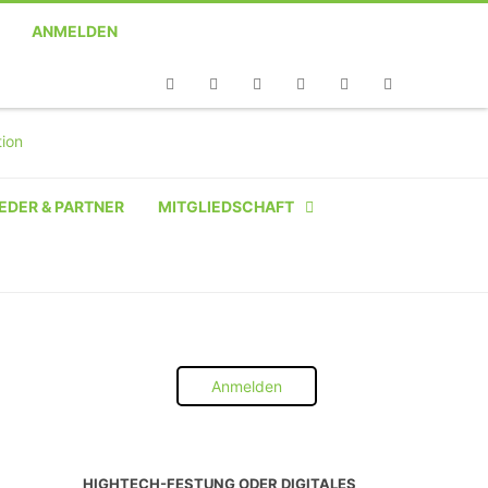
ANMELDEN
Telefon
Facebook
Twitter
Youtube
Instagram
Linkedin
RSS
EDER & PARTNER
MITGLIEDSCHAFT
NATÜRLICHE PERSON
NATÜRLICHE PERSON:
STUDENT SCHÜLER AZUBI
Anmelden
INSTITUTION
UNTERNEHMEN BIS 10 MA
HIGHTECH-FESTUNG ODER DIGITALES