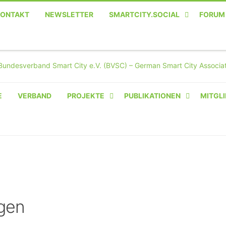
KONTAKT
NEWSLETTER
SMARTCITY.SOCIAL
FORUM
MASTODON – DIE SOZIALE
TWITTER-ALTERNATIVE
E
VERBAND
PROJEKTE
PUBLIKATIONEN
MITGLI
AMPERIUM® CAMPUS
VON OLIVER D. DOLESKI
BASIS.SOLAR
CLAIRYFI-INDOORS: SMART
BUILDINGS
gen
HECINO / WAITWELL