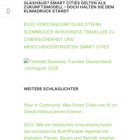
UNTERNEHMEN MIT 11-50 MA
GLASHAUS? SMART CITIES GELTEN ALS
ZUKUNFTSMODELL – DOCH HALTEN SIE DEM
KLIMADRUCK STAND?
UNTERNEHMEN AB 51 MA
BVSC-VORSTANDSMITGLIED STEFAN
SLEMBROUCK IM BUSINESS TRAVELLER ZU
CYBERSICHERHEIT UND
MENSCHENZENTRIERTEN SMART CITIES
WEITERE SCHLAGLICHTER
Stay in Command: Was Smart Cities von KI im
Gewächshaus lernen können
DICE: Wie ein deutsches Innovationscluster
die europäische Built4People-Agenda mit
digitalem Planen, Bauen und Betrieb smarter