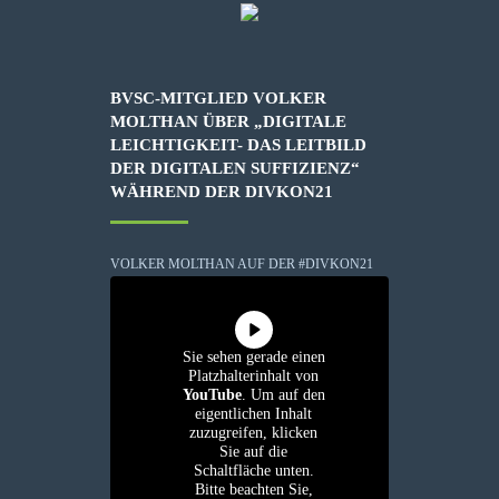
BVSC-MITGLIED VOLKER
MOLTHAN ÜBER „DIGITALE
LEICHTIGKEIT- DAS LEITBILD
DER DIGITALEN SUFFIZIENZ“
WÄHREND DER DIVKON21
VOLKER MOLTHAN AUF DER #DIVKON21
Sie sehen gerade einen
Platzhalterinhalt von
YouTube
. Um auf den
eigentlichen Inhalt
zuzugreifen, klicken
Sie auf die
Schaltfläche unten.
Bitte beachten Sie,