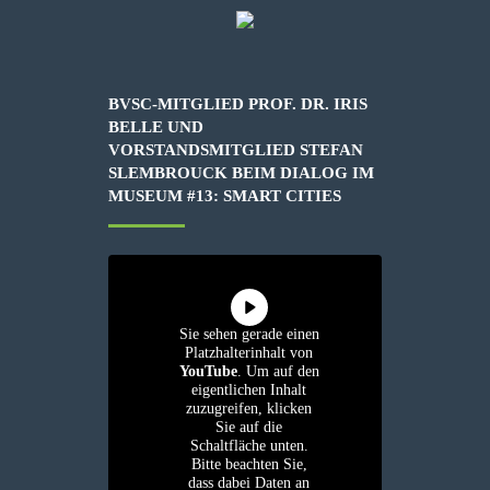
BVSC-MITGLIED PROF. DR. IRIS
BELLE UND
VORSTANDSMITGLIED STEFAN
SLEMBROUCK BEIM DIALOG IM
MUSEUM #13: SMART CITIES
Sie sehen gerade einen
Platzhalterinhalt von
YouTube
. Um auf den
eigentlichen Inhalt
zuzugreifen, klicken
Sie auf die
Schaltfläche unten.
Bitte beachten Sie,
dass dabei Daten an