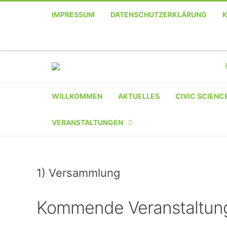
IMPRESSUM
DATENSCHUTZERKLÄRUNG
Telefon
Facebook
Twitter
Youtube
Instagram
Linkedin
RSS
WILLKOMMEN
AKTUELLES
CIVIC SCIENC
VERANSTALTUNGEN
KALENDER
1) Versammlung
VERANSTALTER-
REGISTRIERUNG
Kommende Veranstaltun
VERANSTALTUNG
EINREICHEN