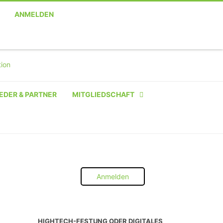
ANMELDEN
EDER & PARTNER
MITGLIEDSCHAFT
NATÜRLICHE PERSON
NATÜRLICHE PERSON:
STUDENT SCHÜLER AZUBI
Anmelden
INSTITUTION
UNTERNEHMEN BIS 10 MA
HIGHTECH-FESTUNG ODER DIGITALES