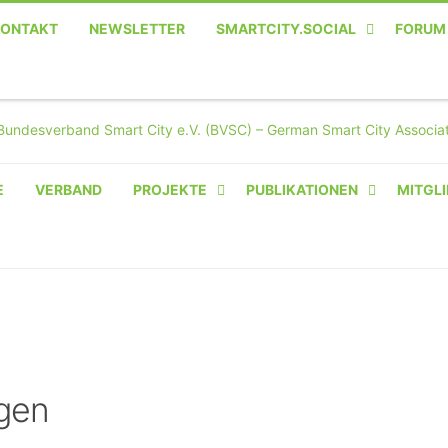
KONTAKT
NEWSLETTER
SMARTCITY.SOCIAL
FORUM
MASTODON – DIE SOZIALE
TWITTER-ALTERNATIVE
E
VERBAND
PROJEKTE
PUBLIKATIONEN
MITGLI
AMPERIUM® CAMPUS
VON OLIVER D. DOLESKI
BASIS.SOLAR
CLAIRYFI-INDOORS: SMART
BUILDINGS
gen
HECINO / WAITWELL