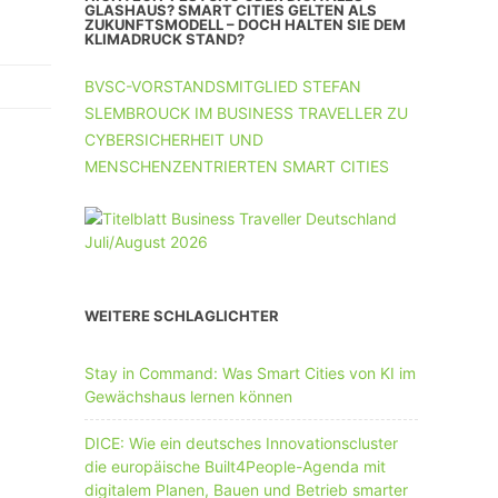
UNTERNEHMEN MIT 11-50 MA
GLASHAUS? SMART CITIES GELTEN ALS
ZUKUNFTSMODELL – DOCH HALTEN SIE DEM
KLIMADRUCK STAND?
UNTERNEHMEN AB 51 MA
BVSC-VORSTANDSMITGLIED STEFAN
SLEMBROUCK IM BUSINESS TRAVELLER ZU
CYBERSICHERHEIT UND
MENSCHENZENTRIERTEN SMART CITIES
WEITERE SCHLAGLICHTER
Stay in Command: Was Smart Cities von KI im
Gewächshaus lernen können
DICE: Wie ein deutsches Innovationscluster
die europäische Built4People-Agenda mit
digitalem Planen, Bauen und Betrieb smarter