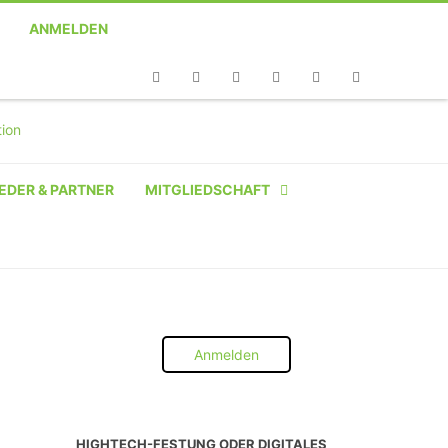
ANMELDEN
Telefon
Facebook
Twitter
Youtube
Instagram
Linkedin
RSS
EDER & PARTNER
MITGLIEDSCHAFT
NATÜRLICHE PERSON
NATÜRLICHE PERSON:
STUDENT SCHÜLER AZUBI
Anmelden
INSTITUTION
UNTERNEHMEN BIS 10 MA
HIGHTECH-FESTUNG ODER DIGITALES