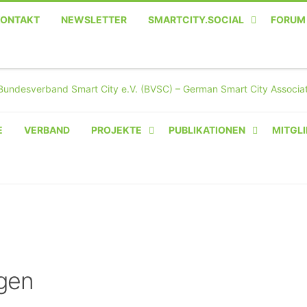
KONTAKT
NEWSLETTER
SMARTCITY.SOCIAL
FORUM
MASTODON – DIE SOZIALE
TWITTER-ALTERNATIVE
E
VERBAND
PROJEKTE
PUBLIKATIONEN
MITGLI
AMPERIUM® CAMPUS
VON OLIVER D. DOLESKI
BASIS.SOLAR
CLAIRYFI-INDOORS: SMART
BUILDINGS
gen
HECINO / WAITWELL