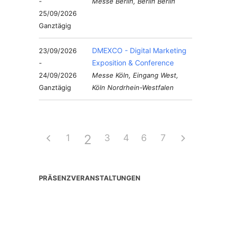
-
Messe Berlin, Berlin Berlin
25/09/2026
Ganztägig
DMEXCO - Digital Marketing
23/09/2026
Exposition & Conference
-
24/09/2026
Messe Köln, Eingang West,
Ganztägig
Köln Nordrhein-Westfalen
2
1
3
4
6
5
7
PRÄSENZVERANSTALTUNGEN