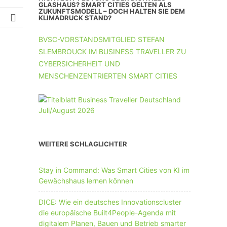
UNTERNEHMEN MIT 11-50 MA
GLASHAUS? SMART CITIES GELTEN ALS
ZUKUNFTSMODELL – DOCH HALTEN SIE DEM
KLIMADRUCK STAND?
UNTERNEHMEN AB 51 MA
BVSC-VORSTANDSMITGLIED STEFAN
SLEMBROUCK IM BUSINESS TRAVELLER ZU
CYBERSICHERHEIT UND
MENSCHENZENTRIERTEN SMART CITIES
WEITERE SCHLAGLICHTER
Stay in Command: Was Smart Cities von KI im
Gewächshaus lernen können
DICE: Wie ein deutsches Innovationscluster
die europäische Built4People-Agenda mit
digitalem Planen, Bauen und Betrieb smarter