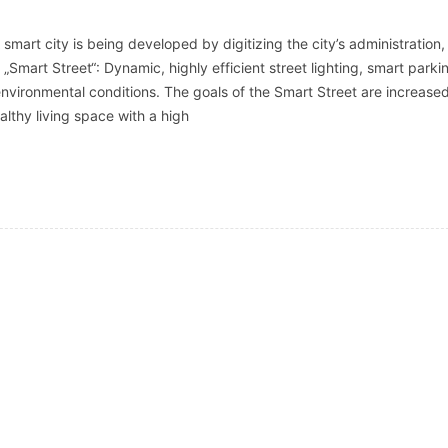
SCHULQUARTIERCHECK
mart city is being developed by digitizing the city’s administration,
SMART CHARITIES
„Smart Street“: Dynamic, highly efficient street lighting, smart parki
environmental conditions. The goals of the Smart Street are increase
SMART CITY TERMINOLOGIE
althy living space with a high
UPSCHOOLING