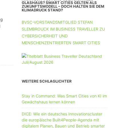
UNTERNEHMEN MIT 11-50 MA
GLASHAUS? SMART CITIES GELTEN ALS
ZUKUNFTSMODELL – DOCH HALTEN SIE DEM
KLIMADRUCK STAND?
UNTERNEHMEN AB 51 MA
ng
BVSC-VORSTANDSMITGLIED STEFAN
d
SLEMBROUCK IM BUSINESS TRAVELLER ZU
CYBERSICHERHEIT UND
MENSCHENZENTRIERTEN SMART CITIES
WEITERE SCHLAGLICHTER
Stay in Command: Was Smart Cities von KI im
Gewächshaus lernen können
DICE: Wie ein deutsches Innovationscluster
die europäische Built4People-Agenda mit
digitalem Planen, Bauen und Betrieb smarter