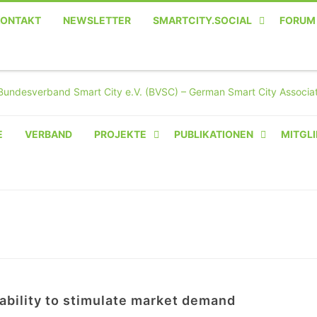
KONTAKT
NEWSLETTER
SMARTCITY.SOCIAL
FORUM
MASTODON – DIE SOZIALE
TWITTER-ALTERNATIVE
E
VERBAND
PROJEKTE
PUBLIKATIONEN
MITGLI
AMPERIUM® CAMPUS
VON OLIVER D. DOLESKI
BASIS.SOLAR
CLAIRYFI-INDOORS: SMART
BUILDINGS
HECINO / WAITWELL
ability to stimulate market demand