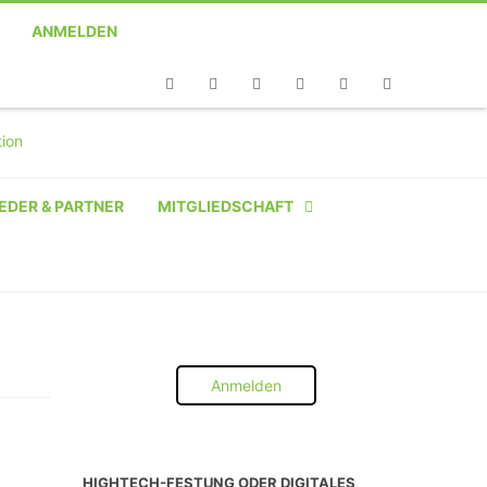
ANMELDEN
Telefon
Facebook
Twitter
Youtube
Instagram
Linkedin
RSS
EDER & PARTNER
MITGLIEDSCHAFT
NATÜRLICHE PERSON
NATÜRLICHE PERSON:
STUDENT SCHÜLER AZUBI
Anmelden
INSTITUTION
UNTERNEHMEN BIS 10 MA
HIGHTECH-FESTUNG ODER DIGITALES