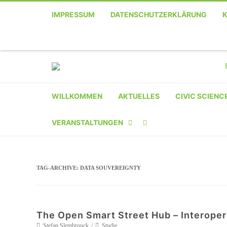
IMPRESSUM
DATENSCHUTZERKLÄRUNG
WILLKOMMEN
AKTUELLES
CIVIC SCIENC
VERANSTALTUNGEN
KALENDER
TAG-ARCHIVE:
DATA SOUVEREIGNTY
VERANSTALTER-
REGISTRIERUNG
VERANSTALTUNG
The Open Smart Street Hub – Interoper
EINREICHEN
Stefan Slembrouck
Studie