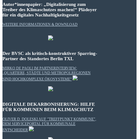
Autor*innenpapier: „Digitalisierung zum
Treiber des Klimaschutzes machen!“ Plädoyer
für ein digitales Nachhaltigkeitsgesetz
WEITERE INFORMATIONEN & DOWNLOAD
Der BVSC als kritisch-konstruktiver Sparring-
Partner des Standortes Berlin TXL
MIRKO DE PAOLI IM PARTNERINTERVIEW:
„QUARTIERE, STÄDTE UND METROPOLREGIONEN
SIND HOCHKOMPLEXE ÖKOSYSTEME“
DIGITALE DEKARBONISIERUNG: HILFE
FÜR KOMMUNEN BEIM KLIMASCHUTZ
OLIVER D. DOLESKI AUF "TREFFPUNKT KOMMUNE",
DEM SERVICEPORTAL FÜR KOMMUNALE
ENTSCHEIDER