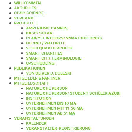
WILLKOMMEN
AKTUELLES
CIVIC SCIENCE
VERBAND
PROJEKTE
AMPERIUM® CAMPUS
BASIS.SOLAR
CLAIRYFI-INDOORS: SMART BUILDINGS
HECINO / WAITWELL
SCHULQUARTIERCHECK
SMART CHARITIES
SMART CITY TERMINOLOGIE
UPSCHOOLING
PUBLIKATIONEN
VON OLIVER D. DOLESKI
MITGLIEDER & PARTNER
MITGLIEDSCHAFT
NATÜRLICHE PERSON
NATÜRLICHE PERSON: STUDENT SCHÜLER AZUBI
INSTITUTION
UNTERNEHMEN BIS 10 MA
UNTERNEHMEN MIT 11-50 MA
UNTERNEHMEN AB 51 MA
VERANSTALTUNGEN
KALENDER
VERANSTALTER-REGISTRIERUNG