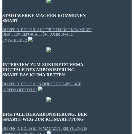
STADTWERKE MACHEN KOMMUNEN
SMART
OLIVER D. DOLESKI AUF "TREFFPUNKT KOMMUNE",
DEM SERVICEPORTAL FÜR KOMMUNALE
ENTSCHEIDER
INTERVIEW ZUM ZUKUNFTSTHEMA
DIGITALE DEKARBONISIERUNG –
SMART DAS KLIMA RETTEN
OLIVER D. DOLESKI IN DER SPIEGEL-BEILAGE
„GREEN LIFESTYLE“
DIGITALE DEKARBONISIERUNG: DER
SMARTE WEG ZUR KLIMARETTUNG
OLIVER D. DOLESKI IM MAGAZIN „RECYCLING &