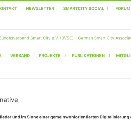
KONTAKT
NEWSLETTER
SMARTCITY.SOCIAL
FORUM
MASTODON – DIE SOZIALE
TWITTER-ALTERNATIVE
E
VERBAND
PROJEKTE
PUBLIKATIONEN
MITGLI
AMPERIUM® CAMPUS
VON OLIVER D. DOLESKI
BASIS.SOLAR
CLAIRYFI-INDOORS: SMART
native
BUILDINGS
lieder und im Sinne einer gemeinwohlorientierten Digitalisierung
HECINO / WAITWELL