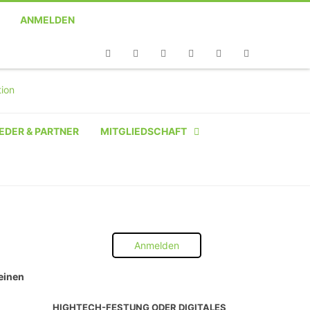
ANMELDEN
Telefon
Facebook
Twitter
Youtube
Instagram
Linkedin
RSS
EDER & PARTNER
MITGLIEDSCHAFT
NATÜRLICHE PERSON
NATÜRLICHE PERSON:
STUDENT SCHÜLER AZUBI
Anmelden
INSTITUTION
 einen
UNTERNEHMEN BIS 10 MA
HIGHTECH-FESTUNG ODER DIGITALES