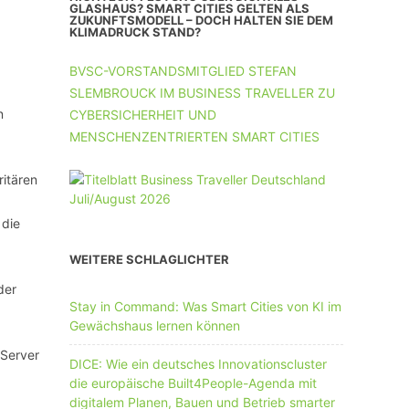
UNTERNEHMEN MIT 11-50 MA
GLASHAUS? SMART CITIES GELTEN ALS
ZUKUNFTSMODELL – DOCH HALTEN SIE DEM
KLIMADRUCK STAND?
UNTERNEHMEN AB 51 MA
BVSC-VORSTANDSMITGLIED STEFAN
SLEMBROUCK IM BUSINESS TRAVELLER ZU
n
CYBERSICHERHEIT UND
MENSCHENZENTRIERTEN SMART CITIES
itären
 die
WEITERE SCHLAGLICHTER
der
Stay in Command: Was Smart Cities von KI im
Gewächshaus lernen können
 Server
DICE: Wie ein deutsches Innovationscluster
die europäische Built4People-Agenda mit
digitalem Planen, Bauen und Betrieb smarter