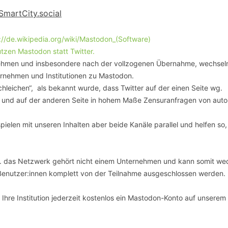
SCHULQUARTIERCHECK
SmartCity.social
SMART CHARITIES
://de.wikipedia.org/wiki/Mastodon_(Software)
zen Mastodon statt Twitter.
SMART CITY TERMINOLOGIE
nehmen und insbesondere nach der vollzogenen Übernahme, wechsel
rnehmen und Institutionen zu Mastodon.
UPSCHOOLING
hleichen“, als bekannt wurde, dass Twitter auf der einen Seite wg.
 und auf der anderen Seite in hohem Maße Zensuranfragen von autor
ielen mit unseren Inhalten aber beide Kanäle parallel und helfen so,
d.h. das Netzwerk gehört nicht einem Unternehmen und kann somit we
Benutzer:innen komplett von der Teilnahme ausgeschlossen werden.
Ihre Institution jederzeit kostenlos ein Mastodon-Konto auf unserem