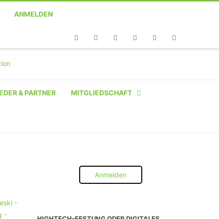
ANMELDEN
Telefon
Facebook
Twitter
Youtube
Instagram
Linkedin
RSS
EDER & PARTNER
MITGLIEDSCHAFT
NATÜRLICHE PERSON
NATÜRLICHE PERSON:
STUDENT SCHÜLER AZUBI
Anmelden
INSTITUTION
UNTERNEHMEN BIS 10 MA
HIGHTECH-FESTUNG ODER DIGITALES