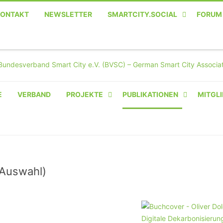
KONTAKT
NEWSLETTER
SMARTCITY.SOCIAL
FORUM
MASTODON – DIE SOZIALE
TWITTER-ALTERNATIVE
E
VERBAND
PROJEKTE
PUBLIKATIONEN
MITGLI
AMPERIUM® CAMPUS
VON OLIVER D. DOLESKI
BASIS.SOLAR
CLAIRYFI-INDOORS: SMART
(Auswahl)
BUILDINGS
HECINO / WAITWELL