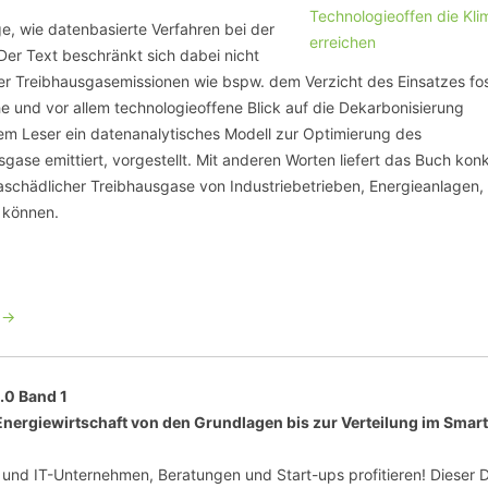
SCHULQUARTIERCHECK
ge, wie datenbasierte Verfahren bei der
er Text beschränkt sich dabei nicht
SMART CHARITIES
er Treibhausgasemissionen wie bspw. dem Verzicht des Einsatzes fos
e und vor allem technologieoffene Blick auf die Dekarbonisierung
SMART CITY TERMINOLOGIE
em Leser ein datenanalytisches Modell zur Optimierung des
ase emittiert, vorgestellt. Mit anderen Worten liefert das Buch kon
UPSCHOOLING
maschädlicher Treibhausgase von Industriebetrieben, Energieanlagen,
 können.
 ->
4.0 Band 1
 Energiewirtschaft von den Grundlagen bis zur Verteilung im Smart
und IT-Unternehmen, Beratungen und Start-ups profitieren! Dieser 