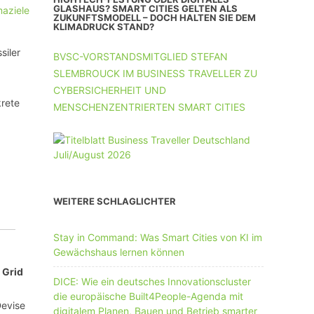
UNTERNEHMEN MIT 11-50 MA
GLASHAUS? SMART CITIES GELTEN ALS
ZUKUNFTSMODELL – DOCH HALTEN SIE DEM
KLIMADRUCK STAND?
UNTERNEHMEN AB 51 MA
siler
BVSC-VORSTANDSMITGLIED STEFAN
SLEMBROUCK IM BUSINESS TRAVELLER ZU
CYBERSICHERHEIT UND
krete
MENSCHENZENTRIERTEN SMART CITIES
WEITERE SCHLAGLICHTER
Stay in Command: Was Smart Cities von KI im
Gewächshaus lernen können
 Grid
DICE: Wie ein deutsches Innovationscluster
die europäische Built4People-Agenda mit
Devise
digitalem Planen, Bauen und Betrieb smarter