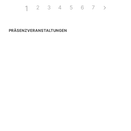
1
2
3
4
5
6
7
PRÄSENZVERANSTALTUNGEN