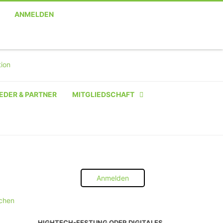
ANMELDEN
EDER & PARTNER
MITGLIEDSCHAFT
NATÜRLICHE PERSON
NATÜRLICHE PERSON:
STUDENT SCHÜLER AZUBI
Anmelden
INSTITUTION
ichen
UNTERNEHMEN BIS 10 MA
HIGHTECH-FESTUNG ODER DIGITALES