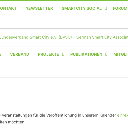
KONTAKT
NEWSLETTER
SMARTCITY.SOCIAL
FORUM
MASTODON – DIE SOZIALE
TWITTER-ALTERNATIVE
E
VERBAND
PROJEKTE
PUBLIKATIONEN
MITGLI
AMPERIUM® CAMPUS
VON OLIVER D. DOLESKI
BASIS.SOLAR
CLAIRYFI-INDOORS: SMART
BUILDINGS
ene Veranstaltungen für die Veröffentlichung in unserem Kalender
einre
HECINO / WAITWELL
iten möchten.