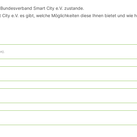
SCHULQUARTIERCHECK
m Bundesverband Smart City e.V. zustande.
City e.V. es gibt, welche Möglichkeiten diese Ihnen bietet und wie 
SMART CHARITIES
SMART CITY TERMINOLOGIE
UPSCHOOLING