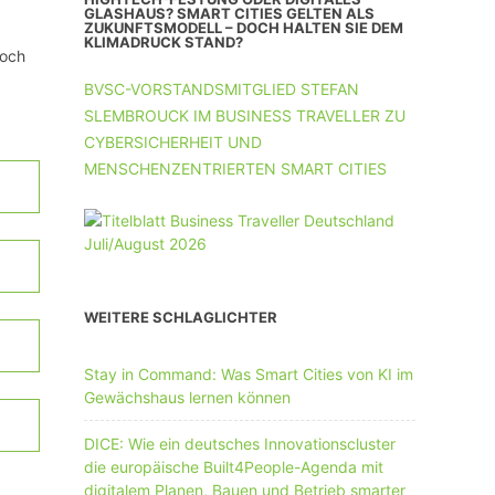
UNTERNEHMEN MIT 11-50 MA
GLASHAUS? SMART CITIES GELTEN ALS
ZUKUNFTSMODELL – DOCH HALTEN SIE DEM
KLIMADRUCK STAND?
hoch
UNTERNEHMEN AB 51 MA
BVSC-VORSTANDSMITGLIED STEFAN
SLEMBROUCK IM BUSINESS TRAVELLER ZU
CYBERSICHERHEIT UND
MENSCHENZENTRIERTEN SMART CITIES
WEITERE SCHLAGLICHTER
Stay in Command: Was Smart Cities von KI im
Gewächshaus lernen können
DICE: Wie ein deutsches Innovationscluster
die europäische Built4People-Agenda mit
digitalem Planen, Bauen und Betrieb smarter