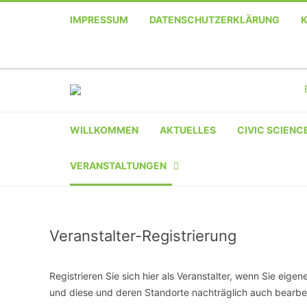
IMPRESSUM
DATENSCHUTZERKLÄRUNG
Telefon
Facebook
Twitter
Youtube
Instagram
Linkedin
RSS
WILLKOMMEN
AKTUELLES
CIVIC SCIENC
VERANSTALTUNGEN
KALENDER
Veranstalter-Registrierung
VERANSTALTER-
REGISTRIERUNG
Registrieren Sie sich hier als Veranstalter, wenn Sie eig
VERANSTALTUNG
und diese und deren Standorte nachträglich auch bearbe
EINREICHEN