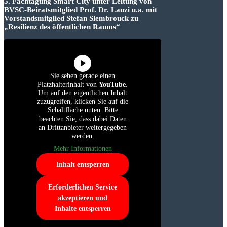
5. Fachtagung Smart City unter Leitung von
BVSC-Beiratsmitglied Prof. Dr. Lauzi u.a. mit
Vorstandsmitglied Stefan Slembrouck zu
„Resilienz des öffentlichen Raums“
Sie sehen gerade einen
Platzhalterinhalt von
YouTube
.
Um auf den eigentlichen Inhalt
zuzugreifen, klicken Sie auf die
Schaltfläche unten. Bitte
beachten Sie, dass dabei Daten
an Drittanbieter weitergegeben
werden.
Mehr Informationen
Inhalt entsperren
Erforderlichen Service
akzeptieren und
Inhalte entsperren