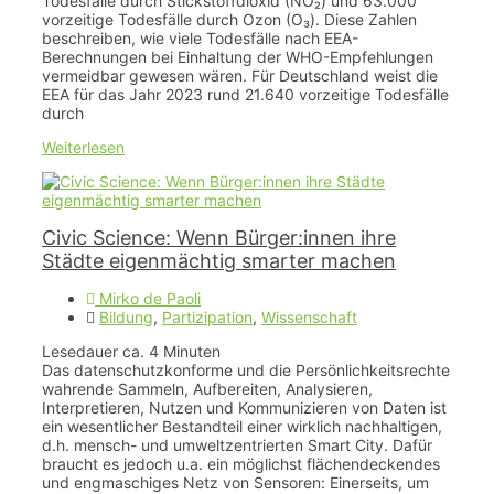
Todesfälle durch Stickstoffdioxid (NO₂) und 63.000
vorzeitige Todesfälle durch Ozon (O₃). Diese Zahlen
beschreiben, wie viele Todesfälle nach EEA-
Berechnungen bei Einhaltung der WHO-Empfehlungen
vermeidbar gewesen wären. Für Deutschland weist die
EEA für das Jahr 2023 rund 21.640 vorzeitige Todesfälle
durch
Weiterlesen
Civic Science: Wenn Bürger:innen ihre
Städte eigenmächtig smarter machen
Mirko de Paoli
Bildung
,
Partizipation
,
Wissenschaft
Lesedauer ca.
4
Minuten
Das datenschutzkonforme und die Persönlichkeitsrechte
wahrende Sammeln, Aufbereiten, Analysieren,
Interpretieren, Nutzen und Kommunizieren von Daten ist
ein wesentlicher Bestandteil einer wirklich nachhaltigen,
d.h. mensch- und umweltzentrierten Smart City. Dafür
braucht es jedoch u.a. ein möglichst flächendeckendes
und engmaschiges Netz von Sensoren: Einerseits, um