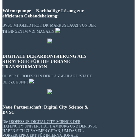
Wärmepumpe – Nachhaltige Lösung zur
effizienten Gebäudeheizung:
BVSC-MITGLIED PROF. DR. MARKUS LAUZI VON DER
TH BINGEN IM VDI-MAGAZIN
DIGITALE DEKARBONISIERUNG ALS
STRATEGIE FÜR DIE URBANE
TRANSFORMATION
OLIVER D. DOLESKI IN DER F.A.Z.-BEILAGE "STADT
DER ZUKUNFT
Neue Partnerschaft: Digital City Science &
BVSC
Die
PROFESSUR 'DIGITAL CITY SCIENCE' DER
HAFENCITY UNIVERSITÄT HAMBURG
UND DER BVSC
HABEN SICH ZUSAMMEN GETAN, UM DAS EU-
VORZEIGEPROJEKT FÜR INTERNATIONALE