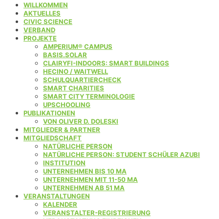
WILLKOMMEN
AKTUELLES
CIVIC SCIENCE
VERBAND
PROJEKTE
AMPERIUM® CAMPUS
BASIS.SOLAR
CLAIRYFI-INDOORS: SMART BUILDINGS
HECINO / WAITWELL
SCHULQUARTIERCHECK
SMART CHARITIES
SMART CITY TERMINOLOGIE
UPSCHOOLING
PUBLIKATIONEN
VON OLIVER D. DOLESKI
MITGLIEDER & PARTNER
MITGLIEDSCHAFT
NATÜRLICHE PERSON
NATÜRLICHE PERSON: STUDENT SCHÜLER AZUBI
INSTITUTION
UNTERNEHMEN BIS 10 MA
UNTERNEHMEN MIT 11-50 MA
UNTERNEHMEN AB 51 MA
VERANSTALTUNGEN
KALENDER
VERANSTALTER-REGISTRIERUNG