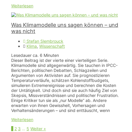
Weiterlesen
Was Klimamodelle uns sagen können – und
was nicht
Stefan Slembrouck
Klima
,
Wissenschaft
Lesedauer ca.
6
Minuten
Dieser Beitrag ist der vierte einer vierteiligen Serie.
Klimamodelle sind allgegenwärtig. Sie tauchen in IPCC-
Berichten, politischen Debatten, Schlagzeilen und
Argumenten von Aktivisten auf. Sie prognostizieren
Temperaturverläufe, schätzen Kohlenstoffbudgets,
simulieren Extremereignisse und berechnen die Kosten
der Untätigkeit. Und doch sind sie auch häufig Ziel von
Skepsis, Missverständnissen und politischer Frustration.
Einige Kritiker tun sie als „nur Modelle” ab. Andere
erwarten von ihnen Gewissheit, Vorhersagen und
Verhaltensänderungen – und sind enttäuscht, wenn
Weiterlesen
Seite
Seite
Seite
Seite
1
2
3
…
5
Weiter »