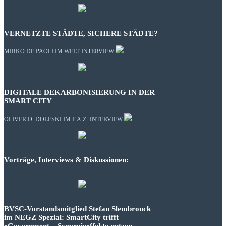
VERNETZTE STÄDTE, SICHERE STÄDTE?
MIRKO DE PAOLI IM WELT-INTERVIEW
DIGITALE DEKARBONISIERUNG IN DER
SMART CITY
OLIVER D. DOLESKI IM F.A.Z.-INTERVIEW
Vorträge, Interviews & Diskussionen:
BVSC-Vorstandsmitglied Stefan Slembrouck
im NEGZ Spezial: SmartCity trifft
eGovernment – Synergieeffekte nutzen,