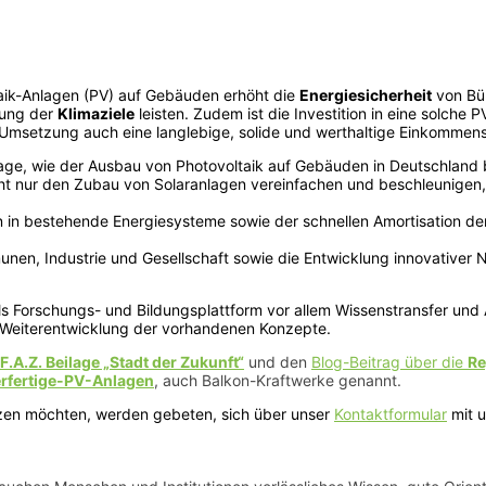
taik-Anlagen (PV) auf Gebäuden erhöht die
Energiesicherheit
von Bü
hung der
Klimaziele
leisten.
Zudem ist die Investition in eine solche 
ger Umsetzung auch eine langlebige, solide und werthaltige Einkommen
rage, wie der Ausbau von Photovoltaik auf Gebäuden in Deutschland
nicht nur den Zubau von Solaranlagen vereinfachen und beschleunigen
n in bestehende Energiesysteme sowie der schnellen Amortisation de
en, Industrie und Gesellschaft sowie die Entwicklung innovativer N
s Forschungs- und Bildungsplattform vor allem Wissenstransfer und 
e Weiterentwicklung der vorhandenen Konzepte.
F.A.Z. Beilage „Stadt der Zukunft“
und den
Blog-Beitrag über die
Re
rfertige-PV-Anlagen
, auch Balkon-Kraftwerke genannt.
tzen möchten, werden gebeten, sich über unser
Kontaktformular
mit u