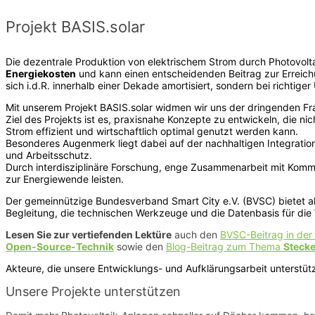
Projekt BASIS.solar
Die dezentrale Produktion von elektrischem Strom durch Photovol
Energiekosten
und kann einen entscheidenden Beitrag zur Erreic
sich i.d.R. innerhalb einer Dekade amortisiert, sondern bei richti
Mit unserem Projekt BASIS.solar widmen wir uns der dringenden F
Ziel des Projekts ist es, praxisnahe Konzepte zu entwickeln, die 
Strom effizient und wirtschaftlich optimal genutzt werden kann.
Besonderes Augenmerk liegt dabei auf der nachhaltigen Integratio
und Arbeitsschutz.
Durch interdisziplinäre Forschung, enge Zusammenarbeit mit Kommun
zur Energiewende leisten.
Der gemeinnützige Bundesverband Smart City e.V. (BVSC) bietet al
Begleitung, die technischen Werkzeuge und die Datenbasis für di
Lesen Sie zur vertiefenden Lektüre
auch den
BVSC-Beitrag in der
Open-Source-Technik
sowie den
Blog-Beitrag zum Thema
Stecke
Akteure, die unsere Entwicklungs- und Aufklärungsarbeit unterstü
Unsere Projekte unterstützen