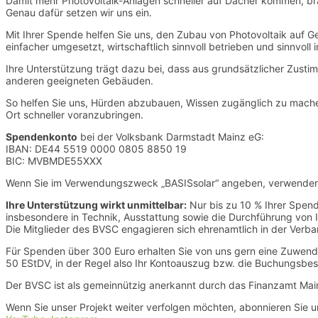
Damit mehr Photovoltaik-Anlagen schneller auf Dächer kommen, bra
Genau dafür setzen wir uns ein.
Mit Ihrer Spende helfen Sie uns, den Zubau von Photovoltaik auf G
einfacher umgesetzt, wirtschaftlich sinnvoll betrieben und sinnv
Ihre Unterstützung trägt dazu bei, dass aus grundsätzlicher Zus
anderen geeigneten Gebäuden.
So helfen Sie uns, Hürden abzubauen, Wissen zugänglich zu mach
Ort schneller voranzubringen.
Spendenkonto
bei der Volksbank Darmstadt Mainz eG:
IBAN: DE44 5519 0000 0805 8850 19
BIC: MVBMDE55XXX
Wenn Sie im Verwendungszweck „BASISsolar“ angeben, verwenden wi
Ihre Unterstützung wirkt unmittelbar:
Nur bis zu 10 % Ihrer Spende
insbesondere in Technik, Ausstattung sowie die Durchführung von
Die Mitglieder des BVSC engagieren sich ehrenamtlich in der Verba
Für Spenden über 300 Euro erhalten Sie von uns gern eine Zuwendu
50 EStDV, in der Regel also Ihr Kontoauszug bzw. die Buchungsbestä
Der BVSC ist als gemeinnützig anerkannt durch das Finanzamt Ma
Wenn Sie unser Projekt weiter verfolgen möchten, abonnieren Sie