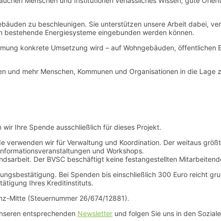
uchen Menschen und Institutionen verlässliches Wissen, gute Orient
ebäuden zu beschleunigen. Sie unterstützen unsere Arbeit dabei, ve
oll in bestehende Energiesysteme eingebunden werden können.
timmung konkrete Umsetzung wird – auf Wohngebäuden, öffentlichen
en und mehr Menschen, Kommunen und Organisationen in die Lage zu
r Ihre Spende ausschließlich für dieses Projekt.
 verwenden wir für Verwaltung und Koordination. Der weitaus größte T
 Informationsveranstaltungen und Workshops.
ndsarbeit. Der BVSC beschäftigt keine festangestellten Mitarbeitend
ngsbestätigung. Bei Spenden bis einschließlich 300 Euro reicht gr
tigung Ihres Kreditinstituts.
inz-Mitte (Steuernummer 26/674/12881).
 unseren entsprechenden
Newsletter
und folgen Sie uns in den Sozial