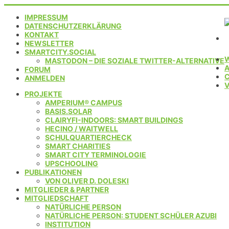
IMPRESSUM
DATENSCHUTZERKLÄRUNG
KONTAKT
NEWSLETTER
SMARTCITY.SOCIAL
MASTODON – DIE SOZIALE TWITTER-ALTERNATIVE
FORUM
C
ANMELDEN
PROJEKTE
AMPERIUM® CAMPUS
BASIS.SOLAR
CLAIRYFI-INDOORS: SMART BUILDINGS
HECINO / WAITWELL
SCHULQUARTIERCHECK
SMART CHARITIES
SMART CITY TERMINOLOGIE
UPSCHOOLING
PUBLIKATIONEN
VON OLIVER D. DOLESKI
MITGLIEDER & PARTNER
MITGLIEDSCHAFT
NATÜRLICHE PERSON
NATÜRLICHE PERSON: STUDENT SCHÜLER AZUBI
INSTITUTION