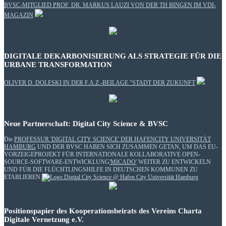
BVSC-MITGLIED PROF. DR. MARKUS LAUZI VON DER TH BINGEN IM VDI-
MAGAZIN
DIGITALE DEKARBONISIERUNG ALS STRATEGIE FÜR DIE
URBANE TRANSFORMATION
OLIVER D. DOLESKI IN DER F.A.Z.-BEILAGE "STADT DER ZUKUNFT
Neue Partnerschaft: Digital City Science & BVSC
Die
PROFESSUR 'DIGITAL CITY SCIENCE' DER HAFENCITY UNIVERSITÄT
HAMBURG
UND DER BVSC HABEN SICH ZUSAMMEN GETAN, UM DAS EU-
VORZEIGEPROJEKT FÜR INTERNATIONALE KOLLABORATIVE OPEN-
SOURCE-SOFTWARE-ENTWICKLUNG
'MICADO'
WEITER ZU ENTWICKELN
UND FÜR DIE FLÜCHTLINGSHILFE IN DEUTSCHEN KOMMUNEN ZU
ETABLIEREN.
Positionspapier des Kooperationsbeirats des Vereins Charta
Digitale Vernetzung e.V.