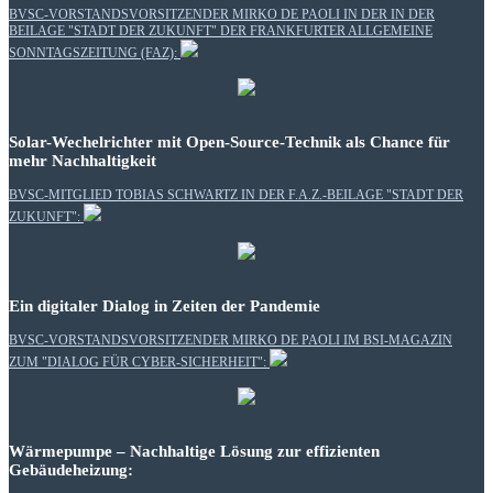
BVSC-VORSTANDSVORSITZENDER MIRKO DE PAOLI IN DER IN DER
BEILAGE "STADT DER ZUKUNFT" DER FRANKFURTER ALLGEMEINE
SONNTAGSZEITUNG (FAZ):
Solar-Wechelrichter mit Open-Source-Technik als Chance für
mehr Nachhaltigkeit
BVSC-MITGLIED TOBIAS SCHWARTZ IN DER F.A.Z.-BEILAGE "STADT DER
ZUKUNFT":
Ein digitaler Dialog in Zeiten der Pandemie
BVSC-VORSTANDSVORSITZENDER MIRKO DE PAOLI IM BSI-MAGAZIN
ZUM "DIALOG FÜR CYBER-SICHERHEIT":
Wärmepumpe – Nachhaltige Lösung zur effizienten
Gebäudeheizung: