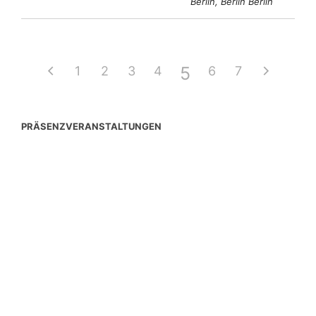
Berlin, Berlin Berlin
5
1
2
3
4
6
7
PRÄSENZVERANSTALTUNGEN