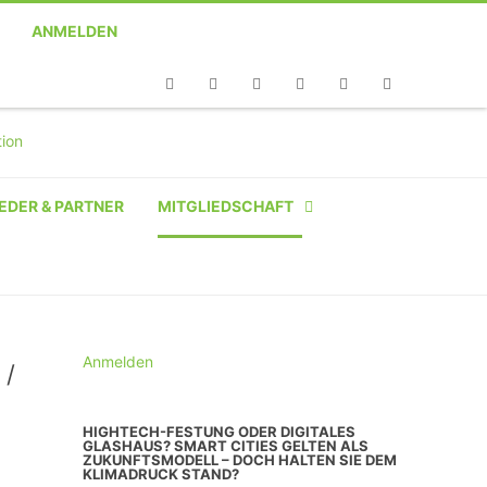
ANMELDEN
Telefon
Facebook
Twitter
Youtube
Instagram
Linkedin
RSS
EDER & PARTNER
MITGLIEDSCHAFT
NATÜRLICHE PERSON
NATÜRLICHE PERSON:
STUDENT SCHÜLER AZUBI
Anmelden
 /
INSTITUTION
HIGHTECH-FESTUNG ODER DIGITALES
GLASHAUS? SMART CITIES GELTEN ALS
UNTERNEHMEN BIS 10 MA
ZUKUNFTSMODELL – DOCH HALTEN SIE DEM
KLIMADRUCK STAND?