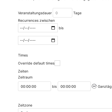
Veranstaltungsdauer
Tage
Recurrences zwischen
Zeitraum
bis
auswählen
Times
Override default times
Zeiten
Zeitraum
Startzeitpunkt
Endzeitpunkt
bis
Ganztäg
Zeitzone