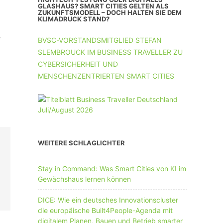
UNTERNEHMEN MIT 11-50 MA
GLASHAUS? SMART CITIES GELTEN ALS
ZUKUNFTSMODELL – DOCH HALTEN SIE DEM
KLIMADRUCK STAND?
UNTERNEHMEN AB 51 MA
e
BVSC-VORSTANDSMITGLIED STEFAN
SLEMBROUCK IM BUSINESS TRAVELLER ZU
CYBERSICHERHEIT UND
MENSCHENZENTRIERTEN SMART CITIES
WEITERE SCHLAGLICHTER
Stay in Command: Was Smart Cities von KI im
Gewächshaus lernen können
DICE: Wie ein deutsches Innovationscluster
die europäische Built4People-Agenda mit
digitalem Planen, Bauen und Betrieb smarter