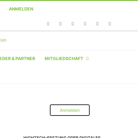
ANMELDEN
Telefon
Facebook
Twitter
Youtube
Instagram
Linkedin
RSS
EDER & PARTNER
MITGLIEDSCHAFT
NATÜRLICHE PERSON
NATÜRLICHE PERSON:
STUDENT SCHÜLER AZUBI
Anmelden
INSTITUTION
UNTERNEHMEN BIS 10 MA
HIGHTECH-FESTUNG ODER DIGITALES