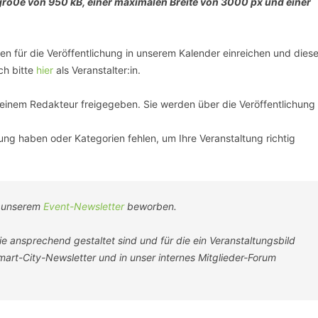
igrö0e von 950 kB, einer maximalen Breite von 3000 px und einer
SCHULQUARTIERCHECK
SMART CHARITIES
n für die Veröffentlichung in unserem Kalender einreichen und dies
ch bitte
hier
als Veranstalter:in.
SMART CITY TERMINOLOGIE
n einem Redakteur freigegeben. Sie werden über die Veröffentlichung
UPSCHOOLING
tung haben oder Kategorien fehlen, um Ihre Veranstaltung richtig
n unserem
Event-Newsletter
beworben.
 ansprechend gestaltet sind und für die ein Veranstaltungsbild
rt-City-Newsletter und in unser internes Mitglieder-Forum