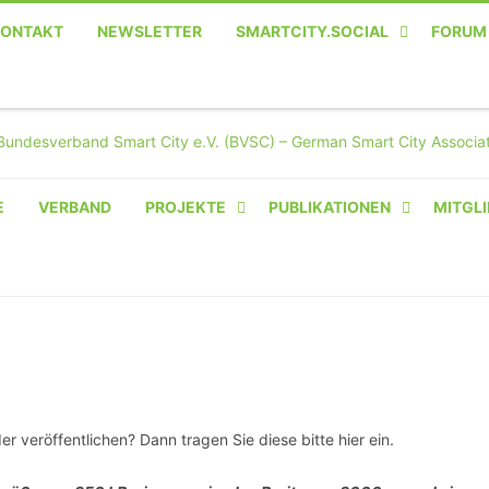
KONTAKT
NEWSLETTER
SMARTCITY.SOCIAL
FORUM
MASTODON – DIE SOZIALE
TWITTER-ALTERNATIVE
E
VERBAND
PROJEKTE
PUBLIKATIONEN
MITGLI
AMPERIUM® CAMPUS
VON OLIVER D. DOLESKI
BASIS.SOLAR
CLAIRYFI-INDOORS: SMART
BUILDINGS
 veröffentlichen? Dann tragen Sie diese bitte hier ein.
HECINO / WAITWELL