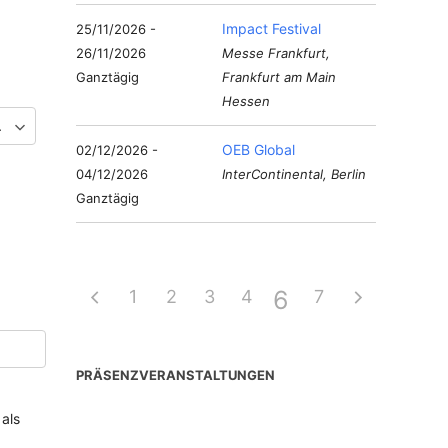
Impact Festival
25/11/2026 -
26/11/2026
Messe Frankfurt,
Ganztägig
Frankfurt am Main
Hessen
OEB Global
02/12/2026 -
04/12/2026
InterContinental, Berlin
Ganztägig
6
1
2
3
4
5
7
PRÄSENZVERANSTALTUNGEN
als