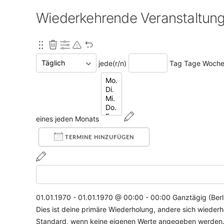
Wiederkehrende Veranstaltun
jede(r/n)
Tag
Tage
Woch
Wochentage
eines jeden Monats
TERMINE HINZUFÜGEN
01.01.1970
-
01.01.1970
@
00:00 - 00:00
Ganztägig
(
Berl
Dies ist deine primäre Wiederholung, andere sich wieder
Standard, wenn keine eigenen Werte angegeben werden