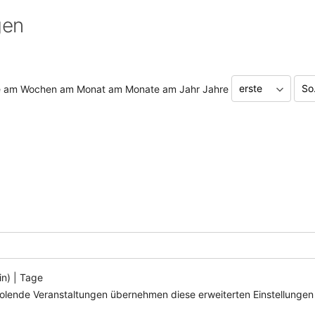
gen
e am
Wochen am
Monat am
Monate am
Jahr
Jahre
in
)
|
Tage
holende Veranstaltungen übernehmen diese erweiterten Einstellungen 
.