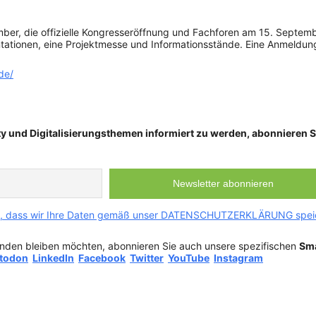
er, die offizielle Kongresseröffnung und Fachforen am 15. Septem
ationen, eine Projektmesse und Informationsstände. Eine Anmeldung w
de/
ty und Digitalisierungsthemen informiert zu werden, abonnieren
Sie, dass wir Ihre Daten gemäß unser DATENSCHUTZERKLÄRUNG speic
nden bleiben möchten, abonnieren Sie auch unsere spezifischen
Sma
todon
LinkedIn
Facebook
Twitter
YouTube
Instagram