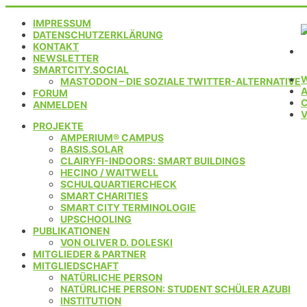
IMPRESSUM
DATENSCHUTZERKLÄRUNG
KONTAKT
NEWSLETTER
SMARTCITY.SOCIAL
MASTODON – DIE SOZIALE TWITTER-ALTERNATIVE
FORUM
C
ANMELDEN
PROJEKTE
AMPERIUM® CAMPUS
BASIS.SOLAR
CLAIRYFI-INDOORS: SMART BUILDINGS
HECINO / WAITWELL
SCHULQUARTIERCHECK
SMART CHARITIES
SMART CITY TERMINOLOGIE
UPSCHOOLING
PUBLIKATIONEN
VON OLIVER D. DOLESKI
MITGLIEDER & PARTNER
MITGLIEDSCHAFT
NATÜRLICHE PERSON
NATÜRLICHE PERSON: STUDENT SCHÜLER AZUBI
INSTITUTION