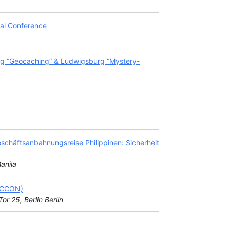
al Conference
rg “Geocaching” & Ludwigsburg “Mystery-
schäftsanbahnungsreise Philippinen: Sicherheit
anila
(SCCON)
or 25, Berlin Berlin