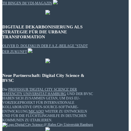
TH BINGEN IM VDI-MAGAZIN
DIGITALE DEKARBONISIERUNG ALS
STRATEGIE FÜR DIE URBANE
TRANSFORMATION
OLIVER D. DOLESKI IN DER F.A.Z.-BEILAGE "STADT
DER ZUKUNFT
Neue Partnerschaft: Digital City Science &
BVSC
Die
PROFESSUR 'DIGITAL CITY SCIENCE' DER
HAFENCITY UNIVERSITÄT HAMBURG
UND DER BVSC
HABEN SICH ZUSAMMEN GETAN, UM DAS EU-
VORZEIGEPROJEKT FÜR INTERNATIONALE
KOLLABORATIVE OPEN-SOURCE-SOFTWARE-
ENTWICKLUNG
'MICADO'
WEITER ZU ENTWICKELN
UND FÜR DIE FLÜCHTLINGSHILFE IN DEUTSCHEN
KOMMUNEN ZU ETABLIEREN.