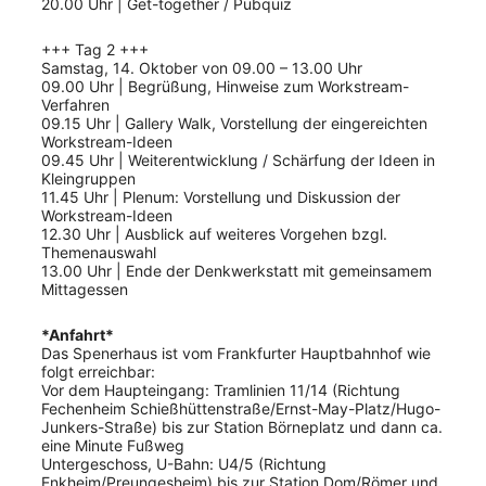
20.00 Uhr | Get-together / Pubquiz
+++ Tag 2 +++
Samstag, 14. Oktober von 09.00 – 13.00 Uhr
09.00 Uhr | Begrüßung, Hinweise zum Workstream-
Verfahren
09.15 Uhr | Gallery Walk, Vorstellung der eingereichten
Workstream-Ideen
09.45 Uhr | Weiterentwicklung / Schärfung der Ideen in
Kleingruppen
11.45 Uhr | Plenum: Vorstellung und Diskussion der
Workstream-Ideen
12.30 Uhr | Ausblick auf weiteres Vorgehen bzgl.
Themenauswahl
13.00 Uhr | Ende der Denkwerkstatt mit gemeinsamem
Mittagessen
*
Anfahrt
*
Das Spenerhaus ist vom Frankfurter Hauptbahnhof wie
folgt erreichbar:
Vor dem Haupteingang: Tramlinien 11/14 (Richtung
Fechenheim Schießhüttenstraße/Ernst-May-Platz/Hugo-
Junkers-Straße) bis zur Station Börneplatz und dann ca.
eine Minute Fußweg
Untergeschoss, U-Bahn: U4/5 (Richtung
Enkheim/Preungesheim) bis zur Station Dom/Römer und