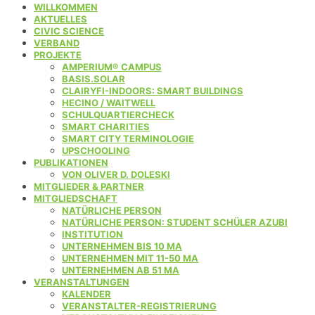
WILLKOMMEN
AKTUELLES
CIVIC SCIENCE
VERBAND
PROJEKTE
AMPERIUM® CAMPUS
BASIS.SOLAR
CLAIRYFI-INDOORS: SMART BUILDINGS
HECINO / WAITWELL
SCHULQUARTIERCHECK
SMART CHARITIES
SMART CITY TERMINOLOGIE
UPSCHOOLING
PUBLIKATIONEN
VON OLIVER D. DOLESKI
MITGLIEDER & PARTNER
MITGLIEDSCHAFT
NATÜRLICHE PERSON
NATÜRLICHE PERSON: STUDENT SCHÜLER AZUBI
INSTITUTION
UNTERNEHMEN BIS 10 MA
UNTERNEHMEN MIT 11-50 MA
UNTERNEHMEN AB 51 MA
VERANSTALTUNGEN
KALENDER
VERANSTALTER-REGISTRIERUNG