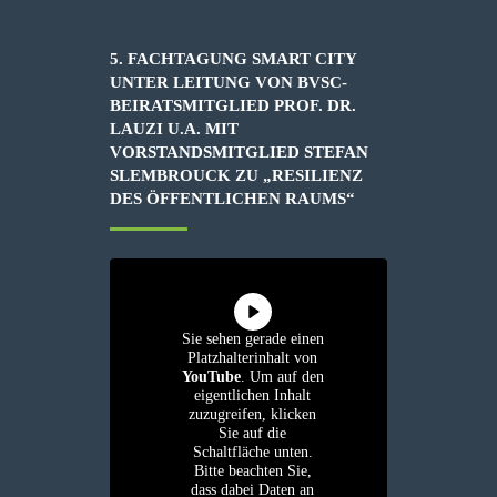
5. FACHTAGUNG SMART CITY
UNTER LEITUNG VON BVSC-
BEIRATSMITGLIED PROF. DR.
LAUZI U.A. MIT
VORSTANDSMITGLIED STEFAN
SLEMBROUCK ZU „RESILIENZ
DES ÖFFENTLICHEN RAUMS“
Sie sehen gerade einen
Platzhalterinhalt von
YouTube
. Um auf den
eigentlichen Inhalt
zuzugreifen, klicken
Sie auf die
Schaltfläche unten.
Bitte beachten Sie,
dass dabei Daten an