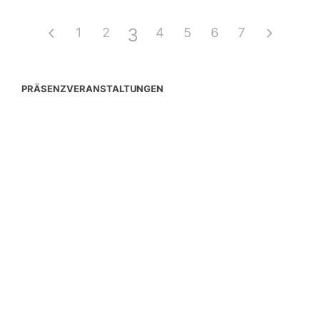
3
1
2
4
5
6
7
PRÄSENZVERANSTALTUNGEN