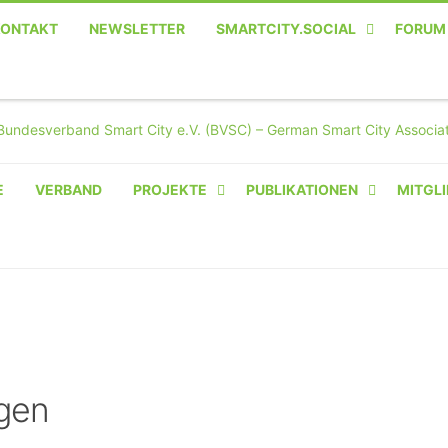
KONTAKT
NEWSLETTER
SMARTCITY.SOCIAL
FORUM
MASTODON – DIE SOZIALE
TWITTER-ALTERNATIVE
E
VERBAND
PROJEKTE
PUBLIKATIONEN
MITGLI
AMPERIUM® CAMPUS
VON OLIVER D. DOLESKI
BASIS.SOLAR
CLAIRYFI-INDOORS: SMART
BUILDINGS
gen
HECINO / WAITWELL