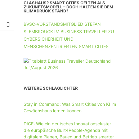
UNTERNEHMEN MIT 11-50 MA
GLASHAUS? SMART CITIES GELTEN ALS
ZUKUNFTSMODELL – DOCH HALTEN SIE DEM
KLIMADRUCK STAND?
UNTERNEHMEN AB 51 MA
BVSC-VORSTANDSMITGLIED STEFAN
SLEMBROUCK IM BUSINESS TRAVELLER ZU
CYBERSICHERHEIT UND
MENSCHENZENTRIERTEN SMART CITIES
WEITERE SCHLAGLICHTER
Stay in Command: Was Smart Cities von KI im
Gewächshaus lernen können
DICE: Wie ein deutsches Innovationscluster
die europäische Built4People-Agenda mit
digitalem Planen, Bauen und Betrieb smarter