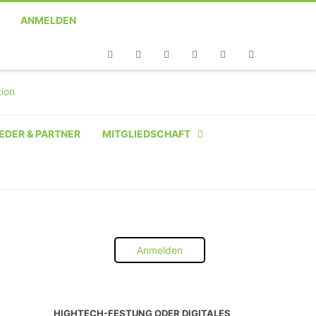
ANMELDEN
Telefon
Facebook
Twitter
Youtube
Instagram
Linkedin
RSS
EDER & PARTNER
MITGLIEDSCHAFT
NATÜRLICHE PERSON
NATÜRLICHE PERSON:
STUDENT SCHÜLER AZUBI
Anmelden
INSTITUTION
UNTERNEHMEN BIS 10 MA
HIGHTECH-FESTUNG ODER DIGITALES