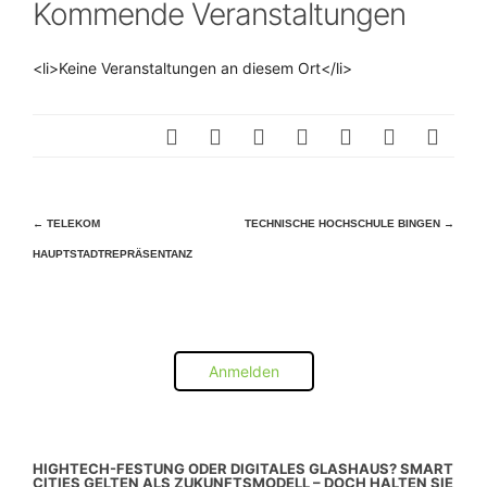
Kommende Veranstaltungen
<li>Keine Veranstaltungen an diesem Ort</li>
Beitragsnavigation
←
TELEKOM
TECHNISCHE HOCHSCHULE BINGEN
→
HAUPTSTADTREPRÄSENTANZ
Anmelden
HIGHTECH-FESTUNG ODER DIGITALES GLASHAUS? SMART
CITIES GELTEN ALS ZUKUNFTSMODELL – DOCH HALTEN SIE