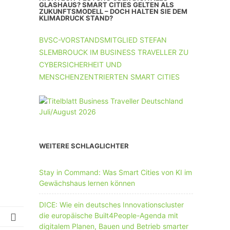
UNTERNEHMEN MIT 11-50 MA
GLASHAUS? SMART CITIES GELTEN ALS
ZUKUNFTSMODELL – DOCH HALTEN SIE DEM
KLIMADRUCK STAND?
UNTERNEHMEN AB 51 MA
BVSC-VORSTANDSMITGLIED STEFAN
SLEMBROUCK IM BUSINESS TRAVELLER ZU
CYBERSICHERHEIT UND
MENSCHENZENTRIERTEN SMART CITIES
WEITERE SCHLAGLICHTER
Stay in Command: Was Smart Cities von KI im
Gewächshaus lernen können
DICE: Wie ein deutsches Innovationscluster
die europäische Built4People-Agenda mit
digitalem Planen, Bauen und Betrieb smarter