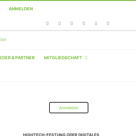
ANMELDEN
Telefon
Facebook
Twitter
Youtube
Instagram
Linkedin
RSS
EDER & PARTNER
MITGLIEDSCHAFT
NATÜRLICHE PERSON
NATÜRLICHE PERSON:
STUDENT SCHÜLER AZUBI
Anmelden
INSTITUTION
UNTERNEHMEN BIS 10 MA
HIGHTECH-FESTUNG ODER DIGITALES