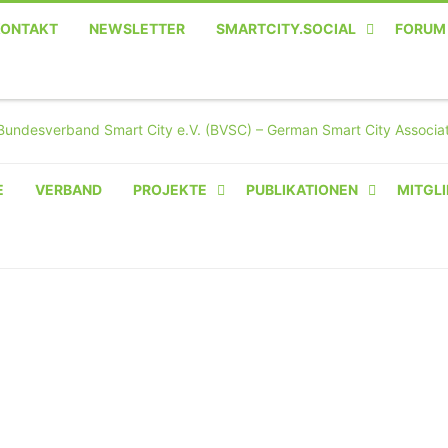
KONTAKT
NEWSLETTER
SMARTCITY.SOCIAL
FORUM
MASTODON – DIE SOZIALE
TWITTER-ALTERNATIVE
E
VERBAND
PROJEKTE
PUBLIKATIONEN
MITGLI
AMPERIUM® CAMPUS
VON OLIVER D. DOLESKI
BASIS.SOLAR
CLAIRYFI-INDOORS: SMART
BUILDINGS
HECINO / WAITWELL