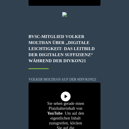
BVSC-MITGLIED VOLKER
MOLTHAN ÜBER „DIGITALE
LEICHTIGKEIT- DAS LEITBILD
DER DIGITALEN SUFFIZIENZ“
WÄHREND DER DIVKON21
VOLKER MOLTHAN AUF DER #DIVKON21
Sie sehen gerade einen
Platzhalterinhalt von
YouTube
. Um auf den
eigentlichen Inhalt
zuzugreifen, klicken
Sie auf die