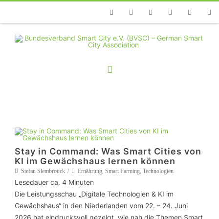
Telefon
Facebook
Twitter
Youtube
Instagram
Linkedin
RSS
Stay in Command: Was Smart Cities von
KI im Gewächshaus lernen können
Stefan Slembrouck
Ernährung
,
Smart Farming
,
Technologien
Lesedauer ca.
4
Minuten
Die Leistungsschau „Digitale Technologien & KI im
Gewächshaus“ in den Niederlanden vom 22. – 24. Juni
2026 hat eindrucksvoll gezeigt, wie nah die Themen Smart