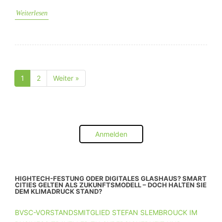
Weiterlesen
1
2
Weiter »
Seite
Seite
Anmelden
HIGHTECH-FESTUNG ODER DIGITALES GLASHAUS? SMART
CITIES GELTEN ALS ZUKUNFTSMODELL – DOCH HALTEN SIE
DEM KLIMADRUCK STAND?
BVSC-VORSTANDSMITGLIED STEFAN SLEMBROUCK IM