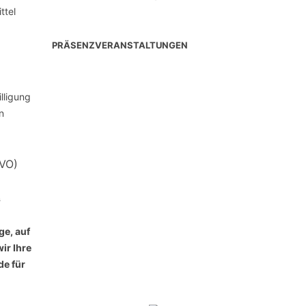
ttel
PRÄSENZVERANSTALTUNGEN
lligung
n
GVO)
s
ge, auf
ir Ihre
de für