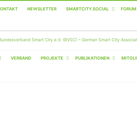
KONTAKT
NEWSLETTER
SMARTCITY.SOCIAL
FORUM
MASTODON – DIE SOZIALE
TWITTER-ALTERNATIVE
E
VERBAND
PROJEKTE
PUBLIKATIONEN
MITGLI
AMPERIUM® CAMPUS
VON OLIVER D. DOLESKI
BASIS.SOLAR
CLAIRYFI-INDOORS: SMART
BUILDINGS
HECINO / WAITWELL