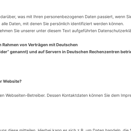
SCHULQUARTIERCHECK
SMART CHARITIES
 darüber, was mit Ihren personenbezogenen Daten passiert, wenn Si
le Daten, mit denen Sie persönlich identifiziert werden können.
SMART CITY TERMINOLOGIE
ehmen Sie unserer unter diesem Text aufgeführten Datenschutzerkl
UPSCHOOLING
im Rahmen von Verträgen mit Deutschen
er“ genannt) und auf Servern in Deutschen Rechenzentren betri
er Website?
 den Webseiten-Betreiber. Dessen Kontaktdaten können Sie dem Imp
s diese mitteilen. Hierbei kann es sich z.B. um Daten handeln, die S