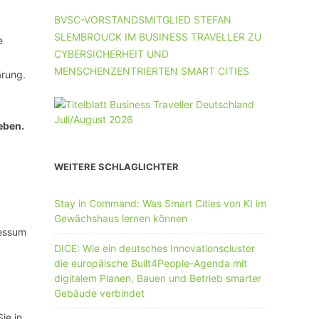
UNTERNEHMEN MIT 11-50 MA
BVSC-VORSTANDSMITGLIED STEFAN
SLEMBROUCK IM BUSINESS TRAVELLER ZU
UNTERNEHMEN AB 51 MA
e
CYBERSICHERHEIT UND
MENSCHENZENTRIERTEN SMART CITIES
ärung.
eben.
WEITERE SCHLAGLICHTER
Stay in Command: Was Smart Cities von KI im
Gewächshaus lernen können
ressum
DICE: Wie ein deutsches Innovationscluster
die europäische Built4People-Agenda mit
digitalem Planen, Bauen und Betrieb smarter
Gebäude verbindet
ie in