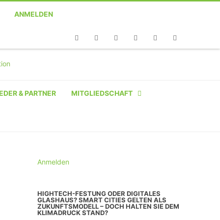
ANMELDEN
Telefon
Facebook
Twitter
Youtube
Instagram
Linkedin
RSS
EDER & PARTNER
MITGLIEDSCHAFT
NATÜRLICHE PERSON
NATÜRLICHE PERSON:
STUDENT SCHÜLER AZUBI
Anmelden
INSTITUTION
HIGHTECH-FESTUNG ODER DIGITALES
GLASHAUS? SMART CITIES GELTEN ALS
UNTERNEHMEN BIS 10 MA
ZUKUNFTSMODELL – DOCH HALTEN SIE DEM
KLIMADRUCK STAND?