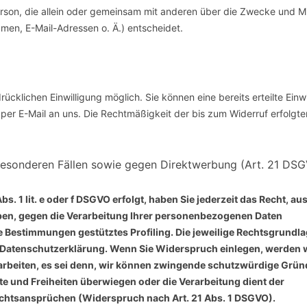
 Person, die allein oder gemeinsam mit anderen über die Zwecke und Mi
en, E-Mail-Adressen o. Ä.) entscheidet.
ücklichen Einwilligung möglich. Sie können eine bereits erteilte Einwi
g per E-Mail an uns. Die Rechtmäßigkeit der bis zum Widerruf erfolgte
esonderen Fällen sowie gegen Direktwerbung (Art. 21 DS
. 1 lit. e oder f DSGVO erfolgt, haben Sie jederzeit das Recht, au
eben, gegen die Verarbeitung Ihrer personenbezogenen Daten
se Bestimmungen gestütztes Profiling. Die jeweilige Rechtsgrundla
 Datenschutzerklärung. Wenn Sie Widerspruch einlegen, werden w
rbeiten, es sei denn, wir können zwingende schutzwürdige Grün
te und Freiheiten überwiegen oder die Verarbeitung dient der
htsansprüchen (Widerspruch nach Art. 21 Abs. 1 DSGVO).