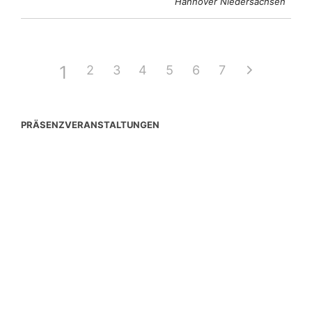
Hannover Niedersachsen
1
2
3
4
5
6
7
PRÄSENZVERANSTALTUNGEN