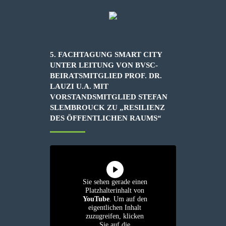
5. FACHTAGUNG SMART CITY
UNTER LEITUNG VON BVSC-
BEIRATSMITGLIED PROF. DR.
LAUZI U.A. MIT
VORSTANDSMITGLIED STEFAN
SLEMBROUCK ZU „RESILIENZ
DES ÖFFENTLICHEN RAUMS“
Sie sehen gerade einen
Platzhalterinhalt von
YouTube
. Um auf den
eigentlichen Inhalt
zuzugreifen, klicken
Sie auf die