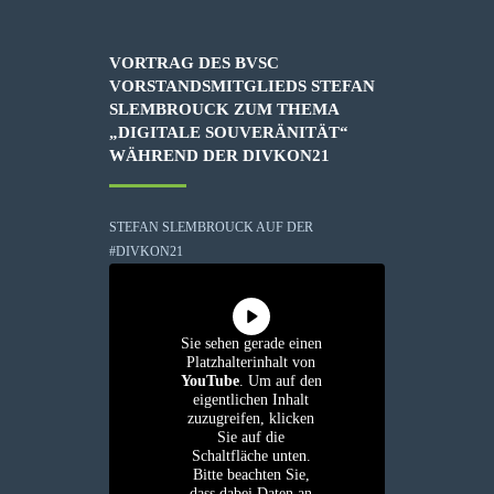
VORTRAG DES BVSC
VORSTANDSMITGLIEDS STEFAN
SLEMBROUCK ZUM THEMA
„DIGITALE SOUVERÄNITÄT“
WÄHREND DER DIVKON21
STEFAN SLEMBROUCK AUF DER
#DIVKON21
Sie sehen gerade einen
Platzhalterinhalt von
YouTube
. Um auf den
eigentlichen Inhalt
zuzugreifen, klicken
Sie auf die
Schaltfläche unten.
Bitte beachten Sie,
dass dabei Daten an