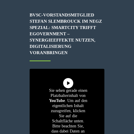
BVSC-VORSTANDSMITGLIED
STEFAN SLEMBROUCK IM NEGZ
SPEZIAL: SMARTCITY TRIFFT
EGOVERNMENT –
SYNERGIEEFFEKTE NUTZEN,
DIGITALISIERUNG
VORANBRINGEN
Sie sehen gerade einen
Platzhalterinhalt von
YouTube
. Um auf den
eigentlichen Inhalt
zuzugreifen, klicken
Sie auf die
Schaltfläche unten.
Bitte beachten Sie,
dass dabei Daten an