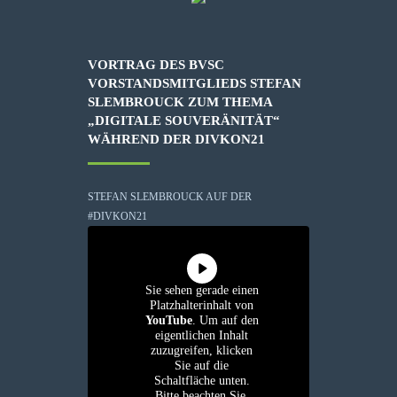
VORTRAG DES BVSC
VORSTANDSMITGLIEDS STEFAN
SLEMBROUCK ZUM THEMA
„DIGITALE SOUVERÄNITÄT“
WÄHREND DER DIVKON21
STEFAN SLEMBROUCK AUF DER
#DIVKON21
Sie sehen gerade einen
Platzhalterinhalt von
YouTube
. Um auf den
eigentlichen Inhalt
zuzugreifen, klicken
Sie auf die
Schaltfläche unten.
Bitte beachten Sie,