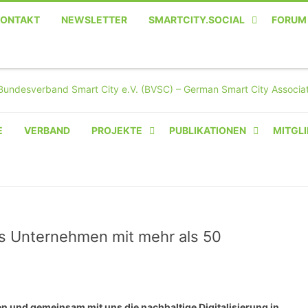
KONTAKT
NEWSLETTER
SMARTCITY.SOCIAL
FORUM
MASTODON – DIE SOZIALE
TWITTER-ALTERNATIVE
E
VERBAND
PROJEKTE
PUBLIKATIONEN
MITGLI
AMPERIUM® CAMPUS
VON OLIVER D. DOLESKI
BASIS.SOLAR
CLAIRYFI-INDOORS: SMART
als Unternehmen mit mehr als 50
BUILDINGS
HECINO / WAITWELL
n und gemeinsam mit uns die nachhaltige Digitalisierung in