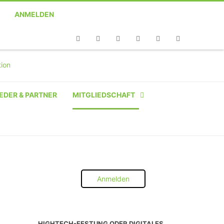
ANMELDEN
Telefon
Facebook
Twitter
Youtube
Instagram
Linkedin
RSS
EDER & PARTNER
MITGLIEDSCHAFT
NATÜRLICHE PERSON
NATÜRLICHE PERSON:
STUDENT SCHÜLER AZUBI
Anmelden
INSTITUTION
UNTERNEHMEN BIS 10 MA
HIGHTECH-FESTUNG ODER DIGITALES