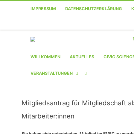
IMPRESSUM
DATENSCHUTZERKLÄRUNG
WILLKOMMEN
AKTUELLES
CIVIC SCIENC
VERANSTALTUNGEN
KALENDER
Mitgliedsantrag für Mitgliedschaft 
VERANSTALTER-
REGISTRIERUNG
Mitarbeiter:innen
VERANSTALTUNG
Sie haben sich entschieden, Mitglied im BVSC zu werde
EINREICHEN