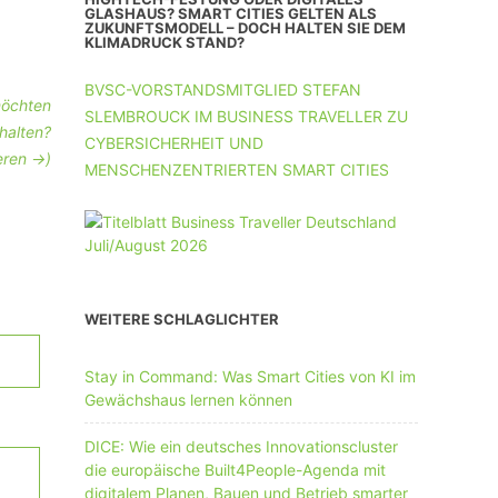
UNTERNEHMEN MIT 11-50 MA
GLASHAUS? SMART CITIES GELTEN ALS
ZUKUNFTSMODELL – DOCH HALTEN SIE DEM
KLIMADRUCK STAND?
UNTERNEHMEN AB 51 MA
BVSC-VORSTANDSMITGLIED STEFAN
öchten
SLEMBROUCK IM BUSINESS TRAVELLER ZU
halten?
CYBERSICHERHEIT UND
eren ->)
MENSCHENZENTRIERTEN SMART CITIES
WEITERE SCHLAGLICHTER
Stay in Command: Was Smart Cities von KI im
Gewächshaus lernen können
DICE: Wie ein deutsches Innovationscluster
die europäische Built4People-Agenda mit
digitalem Planen, Bauen und Betrieb smarter